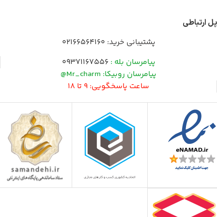
پل ارتباطی
پشتیبانی خرید:
02166564160
پیامرسان بله :
09371167556
پیامرسان روبیکا: Mr_charm@
ساعت پاسخگویی: 9 تا 18