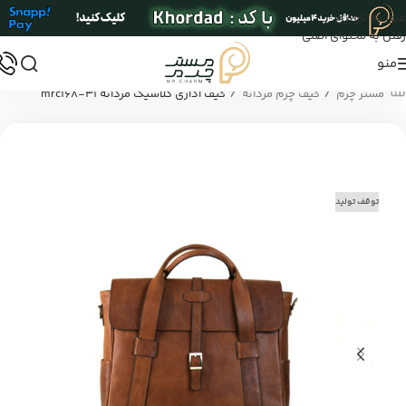
عبور به ناوبری
رفتن به محتوای اصلی
منو
/
/
مستر چرم
کیف چرم مردانه
کیف اداری کلاسیک مردانه mrc168-31
توقف تولید