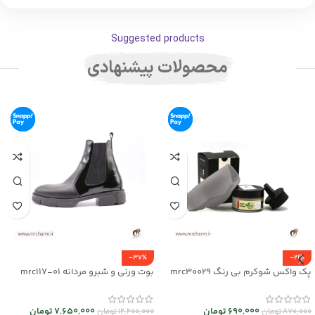
Suggested products
محصولات پیشنهادی
-37%
-21%
پک واکس شوکرم بی رنگ mrc30029
بوت ورنی و شبرو مردانه mrc117-01
690,000
تومان
7,650,000
تومان
870,000
تومان
12,200,000
تومان