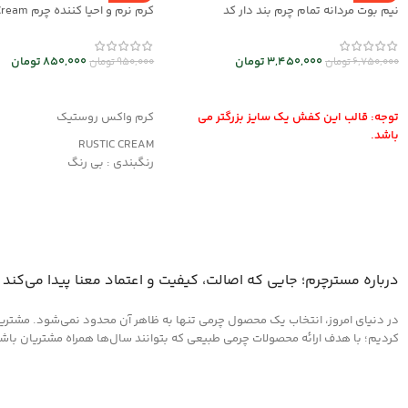
نیم بوت مردانه تمام چرم بند دار کد
mrch30032
mrch30026
3,450,000
تومان
850,000
تومان
6,750,000
تومان
950,000
تومان
انتخاب گزینه ها
افزودن به سبد خرید
توجه: قالب این کفش یک سایز بزرگتر می
کرم واکس روستیک
باشد.
RUSTIC CREAM
رنگبندی : بی رنگ
کاربرد:
محافظت و نرم کننده چرم های ک
بافت خشک
مناسب کیف و کفش، پوشاک و م
درباره مسترچرم؛ جایی که اصالت، کیفیت و اعتماد معنا پیدا می‌کند
در دنیای امروز، انتخاب یک محصول چرمی تنها به ظاهر آن محدود نمی‌شود. مشتریان 
کردیم؛ با هدف ارائه محصولات چرمی طبیعی که بتوانند سال‌ها همراه مشتریان باشند و