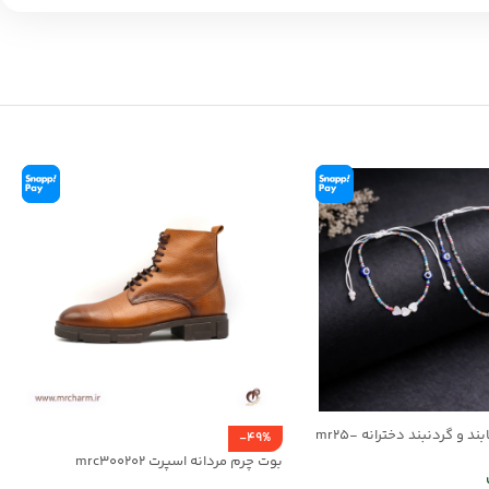
ست دستبند/پابند و گردنبند دخترانه mr25-
-49%
بوت چرم مردانه اسپرت mrc300202