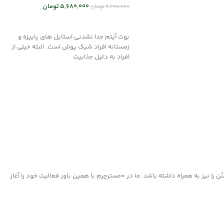
5,680,000
تومان
11,200,000
تومان
ر
انتخاب گزینه ها
بوت آیتم جدا نشدنی استایل های پاییزه و
زمستانه افراد شیک پوش است. البته خیلی از
افراد به دلیل جذابیت
ا نیز به همراه داشته باشد. ما در *مسترچرم با همین باور فعالیت خود را آغاز