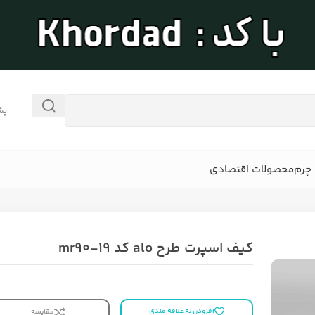
پش
چرم
محصولات اقتصادی
کیف اسپرت طرح alo کد mr90-19
افزودن به علاقه مندی
مقایسه