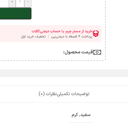
+
-
قیمت محصول:​
توضیحات تکمیلی
نظرات (0)
سفید
,
کرم