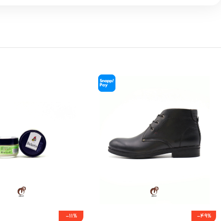
-11%
-49%