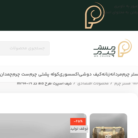
عبور به ناوبری
رفتن به محتوای اصلی
تر چرم
مردانه
زنانه
کیف دوشی
اکسسوری
کوله پشتی چرم
ست چرم
چمدان 
/
/
مستر چرم
محصولات اقتصادی
کیف اسپرت طرح alo کد mr90-19
-25%
توقف تولید