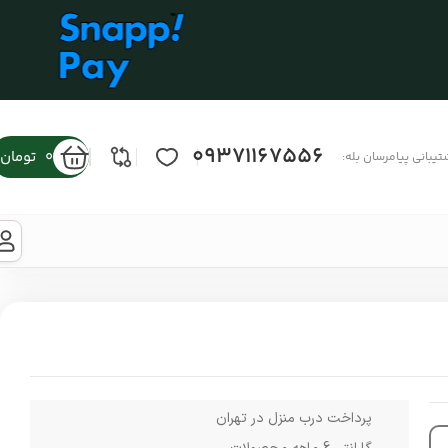
09371167556
0
تومان
تیبانی پیامرسان بله:
پرداخت درب منزل در تهران