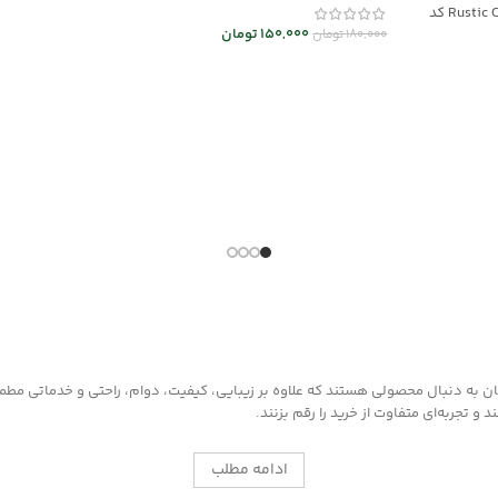
کرم نرم و احیا کننده چرم Rustic Cream کد
اطلاعات بیشت
150,000
تومان
180,000
تومان
انتخاب گزینه ها
هنه و دارای
بلمان چرمی
به دنبال محصولی هستند که علاوه بر زیبایی، کیفیت، دوام، راحتی و خدماتی مطمئن ر
 تجربه‌ای متفاوت از خرید را رقم بزنند.
ادامه مطلب