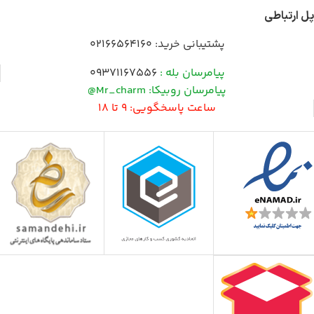
پل ارتباطی
پشتیبانی خرید:
02166564160
پیامرسان بله :
09371167556
پیامرسان روبیکا: Mr_charm@
ساعت پاسخگویی: 9 تا 18