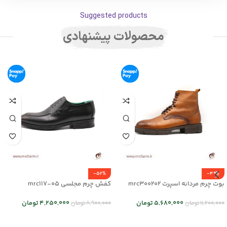
Suggested products
محصولات پیشنهادی
-52%
-49%
بوت چرم مردانه اسپرت mrc300202
کفش چرم مجلسی mrc117-05
5,680,000
تومان
4,250,000
تومان
11,200,000
تومان
8,900,000
تومان
انتخاب گزینه ها
انتخاب گزینه ها