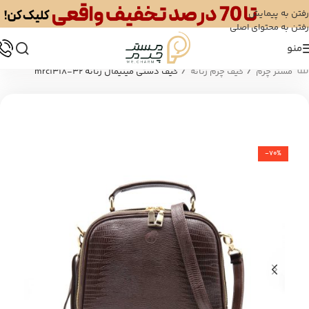
رفتن به پیمایش
رفتن به محتوای اصلی
منو
/
/
مستر چرم
کیف چرم زنانه
کیف دستی مینیمال زنانه mrc1318-32
-70%