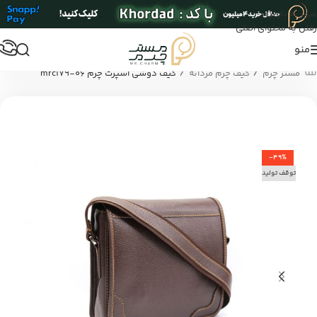
عبور به ناوبری
رفتن به محتوای اصلی
منو
/
/
مستر چرم
کیف چرم مردانه
کیف دوشی اسپرت چرم mrc179-06
-49%
توقف تولید