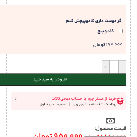
اگر دوست داری کادوپیچش کنم
کادوپیچ
170,000 تومان
+
-
افزودن به سبد خرید
قیمت محصول:​
950,000
تومان