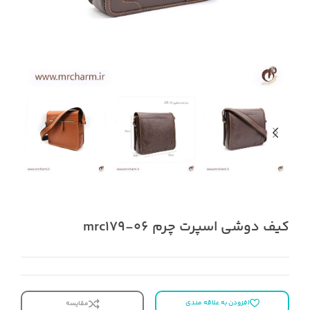
کیف دوشی اسپرت چرم mrc179-06
افزودن به علاقه مندی
مقایسه