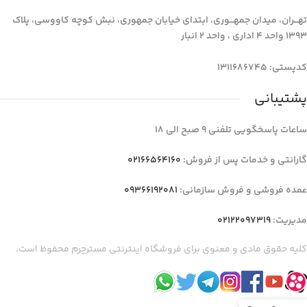
تهـــران، میدان جمهـــوری، ابتدای خیابان جمهوری، نبش کوچه کاووسی، پلاک
1393 واحد 4 اداری ، واحد 2 انبار
کدپستی: 1311686745
پشتیبانی
ساعات پاسخگویی تلفنی 9 صبح الی 18
گارانتی و خدمات پس از فروش:
02166564160
عمده فروشی و فروش سازمانی:
09366192081
مدیریت:
02122097319
کلیه حقوق مادی و معنوی برای فروشگاه اینترنتی مسترچرم محفوظ است.