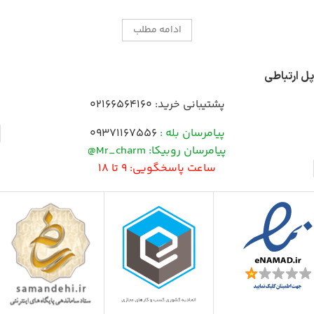
ادامه مطلب
پل ارتباطی
پشتیبانی خرید:
02166564160
پیامرسان بله :
09371167556
پیامرسان روبیکا: Mr_charm@
ساعت پاسخگویی: 9 تا 18