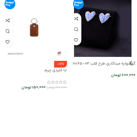
گوشواره میناکاری طرح قلب mr25-04
-17%
جا کلیدی چرم
600,000
تومان
اطلاعات بیشتر
150,000
تومان
180,000
تومان
انتخاب گزینه ها