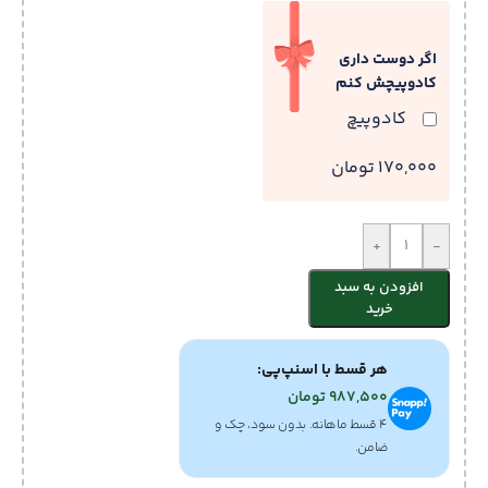
اگر دوست داری
کادوپیچش کنم
کادوپیچ
170,000 تومان
+
-
افزودن به سبد
خرید
هر قسط با اسنپ‌پی:
987,500
تومان
۴ قسط ماهانه. بدون سود، چک و
ضامن.