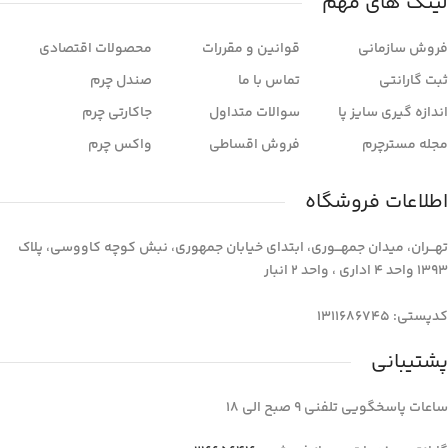
لینک های مهم
فروش سازمانی
قوانین و مقررات
محصولات اقتصادی
ثبت گارانتی
تماس با ما
صندل چرم
اندازه گیری سایز پا
سوالات متداول
جاکارتی چرم
مجله مسترچرم
فروش اقساطی
واکس چرم
اطلاعات فروشگاه
تهـــران، میدان جمهـــوری، ابتدای خیابان جمهوری، نبش کوچه کاووسی، پلاک
1393 واحد 4 اداری ، واحد 2 انبار
کدپستی: 1311686745
پشتیبانی
ساعات پاسخگویی تلفنی 9 صبح الی 18