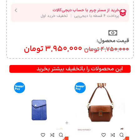
قیمت محصول:​
3,950,000
تومان
4,750,000
تومان
این محصولات را باتخفیف بیشتر بخرید