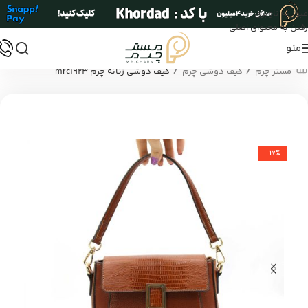
عبور به ناوبری
رفتن به محتوای اصلی
منو
/
/
مستر چرم
کیف دوشی چرم
کیف دوشی زنانه چرم mrc1923
-17%