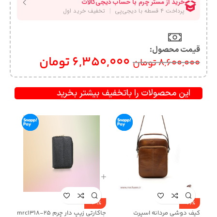
قیمت محصول:​
6,350,000
تومان
8,600,000
تومان
این محصولات را باتخفیف بیشتر بخرید
-39%
-26%
کیف دوشی مردانه اسپرت
جاکارتی زیپ دار چرم mrc1318-25