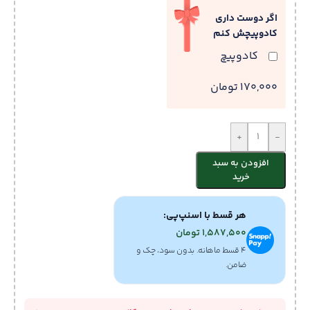
اگر دوست داری
کادوپیچش کنم
کادوپیچ
170,000 تومان
+
-
افزودن به سبد
خرید
هر قسط با اسنپ‌پی:
1,587,500
تومان
۴ قسط ماهانه. بدون سود، چک و
ضامن.