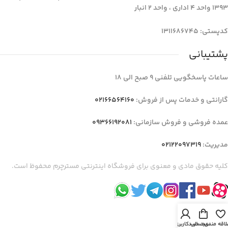
1393 واحد 4 اداری ، واحد 2 انبار
کدپستی: 1311686745
پشتیبانی
ساعات پاسخگویی تلفنی 9 صبح الی 18
گارانتی و خدمات پس از فروش:
02166564160
عمده فروشی و فروش سازمانی:
09366192081
مدیریت:
02122097319
کلیه حقوق مادی و معنوی برای فروشگاه اینترنتی مسترچرم محفوظ است.
لاقه مندی
سبد خرید
حساب کاربری من