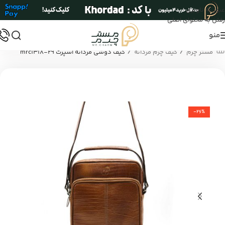
عبور به ناوبری
رفتن به محتوای اصلی
منو
/
/
مستر چرم
کیف چرم مردانه
کیف دوشی مردانه اسپرت mrc1318-29
-26%