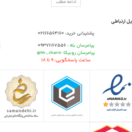
ادامه مطلب
پل ارتباطی
پشتیبانی خرید:
02166564160
پیامرسان بله :
09371167556
پیامرسان روبیکا: Mr_charm@
ساعت پاسخگویی: 9 تا 18