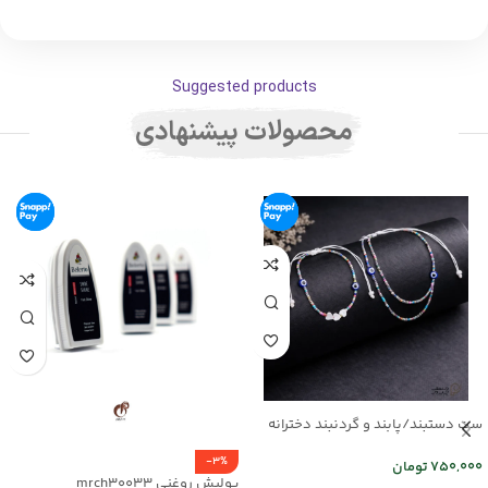
Suggested products
محصولات پیشنهادی
ست دستبند/پابند و گردنبند دخترانه
mr25-03
-3%
750,000
تومان
پولیش روغنی mrch30033