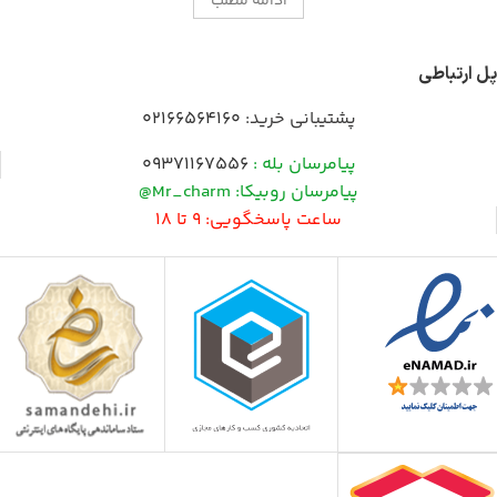
ادامه مطلب
پل ارتباطی
پشتیبانی خرید:
02166564160
پیامرسان بله :
09371167556
پیامرسان روبیکا: Mr_charm@
ساعت پاسخگویی: 9 تا 18