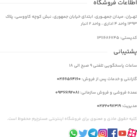
اطلاعات فروشگاه
تهـــران، میدان جمهـــوری، ابتدای خیابان جمهوری، نبش کوچه کاووسی، پلاک
1393 واحد 4 اداری ، واحد 2 انبار
کدپستی: 1311686745
پشتیبانی
ساعات پاسخگویی تلفنی 9 صبح الی 18
گارانتی و خدمات پس از فروش:
02166564160
عمده فروشی و فروش سازمانی:
09366192081
مدیریت:
02122097319
کلیه حقوق مادی و معنوی برای فروشگاه اینترنتی مسترچرم محفوظ است.