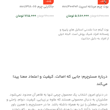
-20%
-49%
بوت چرم مردانه اسپرت mrc300202
جاکارتی چرم mrc1318-66
5,680,000
تومان
765,000
تومان
11,200,000
تومان
960,000
تومان
انتخاب گزینه ها
اطلاعات بیشتر
بوت آیتم جدا نشدنی استایل های پاییزه و
زمستانه افراد شیک پوش است. البته خیلی
از افراد به دلیل جذابیت
درباره مسترچرم؛ جایی که اصالت، کیفیت و اعتماد معنا پیدا
می‌کند
در دنیای امروز، انتخاب یک محصول چرمی تنها به ظاهر آن محدود نمی‌شود.
مشتریان به دنبال محصولی هستند که علاوه بر زیبایی، کیفیت، دوام، راحتی و
خدماتی مطمئن را نیز به همراه داشته باشد. ما در *مسترچرم با همین باور
فعالیت خود را آغاز کردیم؛ با هدف ارائه محصولات چرمی طبیعی که بتوانند