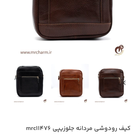
کیف رودوشی مردانه جلوزیپی mrc11476