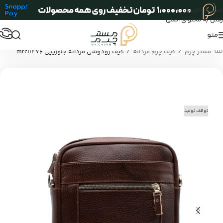
عبور به ناوبری
رفتن به محتوای اصلی
منو
/
/
مستر چرم
کیف چرم مردانه
کیف رودوشی مردانه جلوزیپی mrc11476
توقف تولید