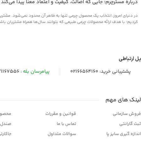
درباره مسترچرم؛ جایی که اصالت، کیفیت و اعتماد معنا پیدا می‌کند
در دنیای امروز، انتخاب یک محصول چرمی تنها به ظاهر آن محدود نمی‌شود. مشتریان 
کردیم؛ با هدف ارائه محصولات چرمی طبیعی که بتوانند سال‌ها همراه مشتریان باشند و
پل ارتباطی
پشتیبانی خرید:
02166564160
پیامرسان بله :
1167556
لینک های مهم
فروش سازمانی
قوانین و مقررات
محصول
ثبت گارانتی
تماس با ما
صندل 
اندازه گیری سایز پا
سوالات متداول
جاکارت