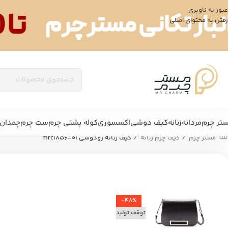
عبور به ناوبری
رفتن به محتوای اصلی
تر چرم
مردانه
زنانه
کیف دوشی
اکسسوری
کوله پشتی چرم
ست چرم
چمدان 
/
/
مستر چرم
کیف چرم زنانه
کیف زنانه رودوشی mrc1856-01
-48%
توقف تولید