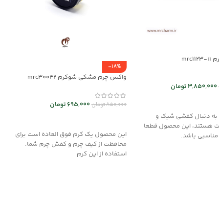
mrc1
-18%
واکس چرم مشکی شوکرم mrc30042
3,850,000
تومان
 ها
695,000
تومان
850,000
تومان
ه به دنبال کفشی شیک و
افزودن به سبد خرید
ت هستند، این محصول قطعا
این محصول یک کرم فوق العاده است برای
 مناسبی باشد.
محافظت از کیف چرم و کفش چرم شما.
استفاده از این کرم