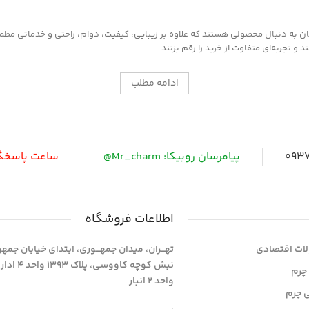
ابتدا سطح مورد نظر را کاملا از هرگونه گرد و
غبار تمیز کرده و سپس لایه ای نازک از این کرم
را روی سطح آغشته کنید و اجازه دهید تا خشک
به دنبال محصولی هستند که علاوه بر زیبایی، کیفیت، دوام، راحتی و خدماتی مطمئن ر
شود ، سپس با دستمالی تمیز یا پد های
 تجربه‌ای متفاوت از خرید را رقم بزنند.
مخصوص که در همین بخش اکسسوری
موجود است سطح را جلادهید .
ادامه مطلب
0937
پیامرسان روبیکا: Mr_charm@
ساعت پاسخگویی: 
اطلاعات فروشگاه
ات اقتصادی
تهـــران، میدان جمهـــوری، ابتدای خیابان جمه
نبش کوچه کاووسی، پلاک 393
چرم
واحد 2 انبار
ی چرم