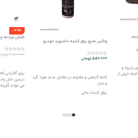
-49%
کفش مردانه چرم 123-11
واکس مایع براق کننده داشبورد خودرو
mec30047
7,500,000
تومان
550,000
تومان
انتخاب گزینه
 پاییزه و
افزودن به سبد خرید
برای آقایانی ک
بته خیلی از
کاملا گیاهی و مقاوم در مقابل عدم نفوذ گرد
درعین حال راح
و غبار .
می تواند گزینه
براق کننده عالی .
این محصول از مواد قدرتمند با بهره گیری از
فن آوری نوین تولید شده و هیچگونه آسیبی
به چرم، قطعات لاستیکی، پلاستیکی و پارچه
داخل خودرو وارد نمیکند .
روش مصرف :