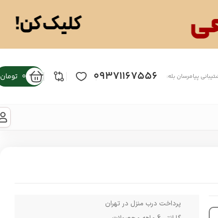
09371167556
0
تومان
تیبانی پیامرسان بله:
پرداخت درب منزل در تهران