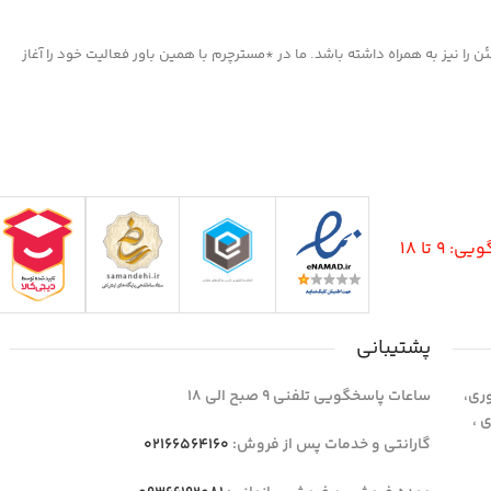
ا نیز به همراه داشته باشد. ما در *مسترچرم با همین باور فعالیت خود را آغاز
9 تا 18
پشتیبانی
وری،
ساعات پاسخگویی تلفنی 9 صبح الی 18
1 واحد 4 اداری ،
گارانتی و خدمات پس از فروش:
02166564160