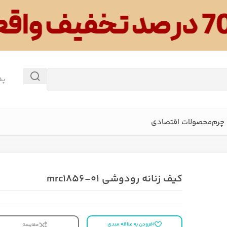
پش
چرم
محصولات اقتصادی
کیف زنانه رودوشی mrc1856-01
افزودن به علاقه مندی
مقایسه