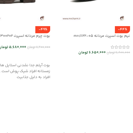
-49%
-44%
نیم بوت اسپرت مردانه mrc1122-05
بوت چرم مردانه اسپرت mrc300202
5,680,000
تومان
11,200,000
تومان
6,650,000
تومان
11,800,000
تومان
انتخاب گزینه ها
انتخاب گزینه ها
بوت آیتم جدا نشدنی استایل های
زمستانه افراد شیک پوش است. ال
افراد به دلیل جذابیت