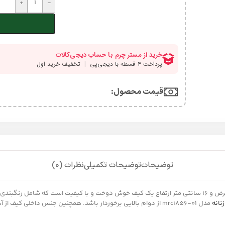
+
-
قیمت محصول:​
توضیحات
توضیحات تکمیلی
نظرات (0)
کیف چرم زنانه مدل mrc1856-01 با ابعاد 25 سانتی متر طول 7.5 سانتی متر عرض و 16 سانتی متر ارتفاع یک کیف خو
نانه
مدل mrc1856-01 از دوام بالایی برخوردار باشد. همچنین جنس داخلی 