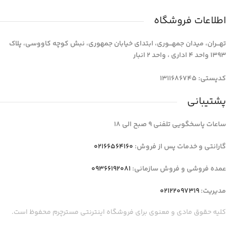
اطلاعات فروشگاه
تهـــران، میدان جمهـــوری، ابتدای خیابان جمهوری، نبش کوچه کاووسی، پلاک
1393 واحد 4 اداری ، واحد 2 انبار
کدپستی: 1311686745
پشتیبانی
ساعات پاسخگویی تلفنی 9 صبح الی 18
گارانتی و خدمات پس از فروش:
02166564160
عمده فروشی و فروش سازمانی:
09366192081
مدیریت:
02122097319
کلیه حقوق مادی و معنوی برای فروشگاه اینترنتی مسترچرم محفوظ است.