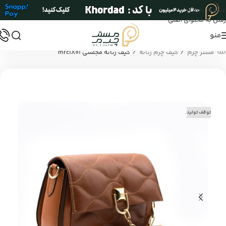
عبور به ناوبری
رفتن به محتوای اصلی
منو
/
/
مستر چرم
کیف چرم زنانه
کیف زنانه مجلسی mrc1801
توقف تولید