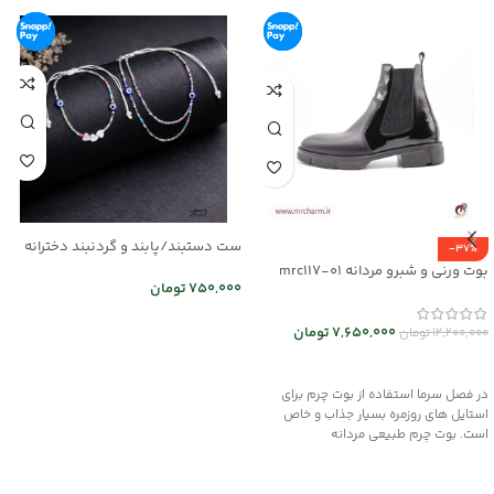
ست دستبند/پابند و گردنبند دخترانه
-37%
mr25-03
بوت ورنی و شبرو مردانه mrc117-01
750,000
تومان
اطلاعات بیشتر
7,650,000
تومان
12,200,000
تومان
انتخاب گزینه ها
در فصل سرما استفاده از بوت چرم برای
استایل های روزمره بسیار جذاب و خاص
است. بوت چرم طبیعی مردانه