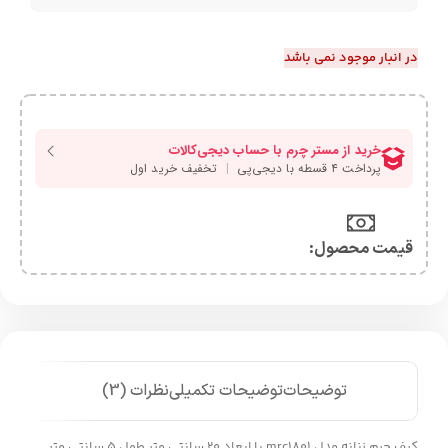
در انبار موجود نمی باشد
قیمت محصول:​
توضیحات
توضیحات تکمیلی
نظرات (3)
کیف چرم زنانه مدل mrc1801 با ابعاد 20 سانتی متر طول 5 سانتی متر