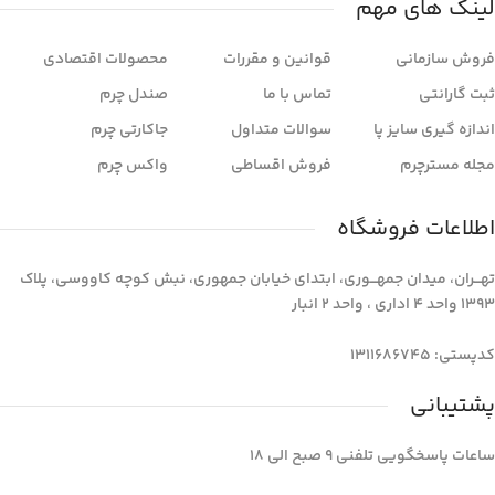
لینک های مهم
فروش سازمانی
قوانین و مقررات
محصولات اقتصادی
ثبت گارانتی
تماس با ما
صندل چرم
اندازه گیری سایز پا
سوالات متداول
جاکارتی چرم
مجله مسترچرم
فروش اقساطی
واکس چرم
اطلاعات فروشگاه
تهـــران، میدان جمهـــوری، ابتدای خیابان جمهوری، نبش کوچه کاووسی، پلاک
1393 واحد 4 اداری ، واحد 2 انبار
کدپستی: 1311686745
پشتیبانی
ساعات پاسخگویی تلفنی 9 صبح الی 18