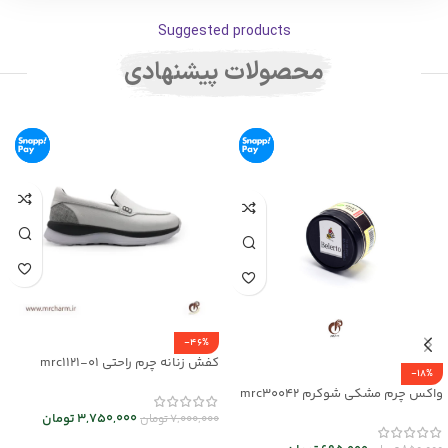
Suggested products
محصولات پیشنهادی
-46%
کفش زنانه چرم راحتی mrc1121-01
-18%
واکس چرم مشکی شوکرم mrc30042
3,750,000
تومان
7,000,000
تومان
انتخاب گزینه ها