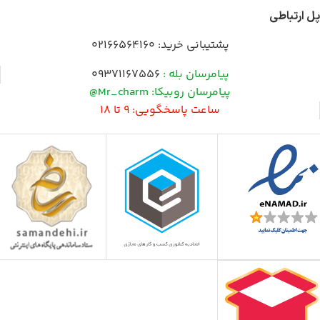
پل ارتباطی
پشتیبانی خرید:
02166564160
پیامرسان بله :
09371167556
پیامرسان روبیکا: Mr_charm@
ساعت پاسخگویی: 9 تا 18