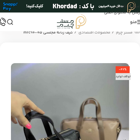
عبور به ناوبری
رفتن به محتوای اصلی
منو
/
/
مستر چرم
محصولات اقتصادی
کیف زنانه مجلسی mrc90-05
-42%
توقف تولید