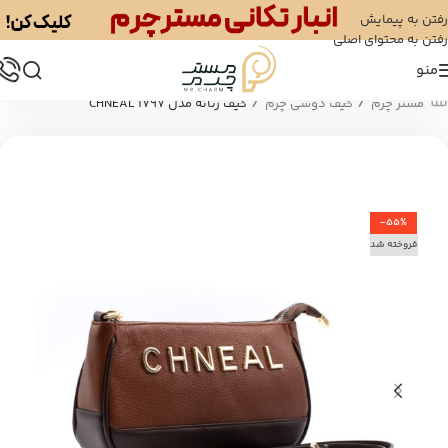
رفتن به پیمایش
رفتن به محتوای اصلی
منو
/
/
مستر چرم
کیف دوشی چرم
کیف زنانه مدل 1797 CHNEAL
-55%
فروخته شد