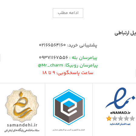
ادامه مطلب
پل ارتباطی
پشتیبانی خرید:
02166564160
پیامرسان بله :
09371167556
پیامرسان روبیکا: Mr_charm@
ساعت پاسخگویی: 9 تا 18