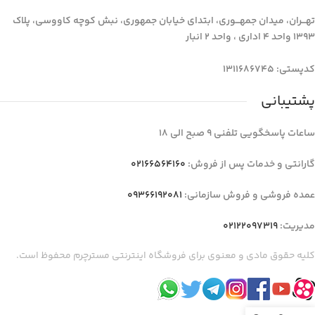
تهـــران، میدان جمهـــوری، ابتدای خیابان جمهوری، نبش کوچه کاووسی، پلاک
1393 واحد 4 اداری ، واحد 2 انبار
کدپستی: 1311686745
پشتیبانی
ساعات پاسخگویی تلفنی 9 صبح الی 18
گارانتی و خدمات پس از فروش:
02166564160
عمده فروشی و فروش سازمانی:
09366192081
مدیریت:
02122097319
کلیه حقوق مادی و معنوی برای فروشگاه اینترنتی مسترچرم محفوظ است.