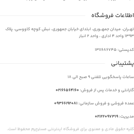
اطلاعات فروشگاه
تهـــران، میدان جمهـــوری، ابتدای خیابان جمهوری، نبش کوچه کاووسی، پلاک
1393 واحد 4 اداری ، واحد 2 انبار
کدپستی: 1311686745
پشتیبانی
ساعات پاسخگویی تلفنی 9 صبح الی 18
گارانتی و خدمات پس از فروش:
02166564160
عمده فروشی و فروش سازمانی:
09366192081
مدیریت:
02122097319
کلیه حقوق مادی و معنوی برای فروشگاه اینترنتی مسترچرم محفوظ است.