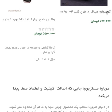
گوشواره میناکاری طرح قلب mr25-04
واکس مایع براق کننده داشبورد خودرو
600,000
تومان
mec30047
اطلاعات بیشتر
550,000
تومان
افزودن به سبد خرید
کاملا گیاهی و مقاوم در مقابل عدم نفوذ
گرد و غبار .
براق کننده عالی .
این محصول از مواد قدرتمند با بهره گیری از
فن آوری نوین تولید شده و هیچگونه
آسیبی به چرم، قطعات لاستیکی، پلاستیکی
و پارچه داخل خودرو وارد نمیکند .
روش مصرف :
درباره مسترچرم؛ جایی که اصالت، کیفیت و اعتماد معنا پیدا
ابتدا سطح مورد نظر را کاملا از هرگونه گرد و
می‌کند
غبار تمیز کرده و سپس لایه ای نازک از این
کرم را روی سطح آغشته کنید و اجازه دهید
در دنیای امروز، انتخاب یک محصول چرمی تنها به ظاهر آن محدود نمی‌شود.
تا خشک شود ، سپس با دستمالی تمیز یا پد
های مخصوص که در همین بخش اکسسوری