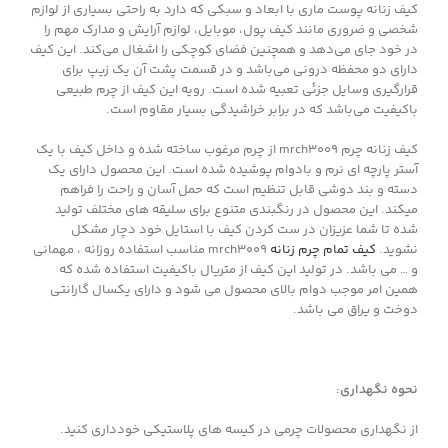
کیف زنانه پوست ماری با ابعاد و سبکی که دارد به راحتی بسیاری از لوازم
شخصی و ضروری مانند کیف پول، موبایل، لوازم آرایش و مدارک مهم را
در خود جای می‌دهد و همچنین فضای کوچکی را اشغال می‌کند. این کیف
دارای دو محفظه درونی می‌باشد و در قسمت پشت آن یک زیپ برای
قرارگیری وسایل جزئی تعبیه شده است. رویه این کیف از چرم طبیعی
باکیفیت می‌باشد که در برابر خراشیدگی بسیار مقاوم است.
کیف زنانه چرم mrch3009 از چرم مرغوب ساخته شده و داخل کیف با یک
آستر پارچه ای نرم و بادوام پوشیده شده است. این محصول دارای یک
دسته و بند دوشی قابل تنظیم است که حمل آسان و راحت را فراهم
میکند. این محصول در رنگبندی متنوع برای سلیقه های مختلف تولید
شده تا شما عزیزان در ست کردن کیف با استایل خود دچار مشکل
نشوید.
کیف تمام چرم زنانه
mrch3009 مناسب استفاده روزانه ، مهمانی
و … می باشد. در تولید این کیف از متریال باکیفیت استفاده شده که
همین امر موجب دوام بالای محصول می شود و دارای یکسال گارانتی
دوخت و یراق می باشد.
نحوه نگهداری:
از نگهداری محصولات چرمی در کیسه های پلاستیکی خودداری کنید.