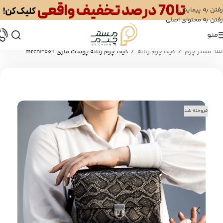
رفتن به پیمایش
رفتن به محتوای اصلی
منو
/
/
مستر چرم
کیف چرم زنانه
کیف چرم زنانه پوست ماری mrch3009
فروخته شد