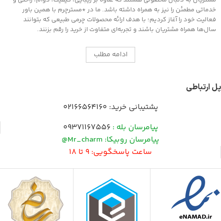
مشتریان به دنبال محصولی هستند که علاوه بر زیبایی، کیفیت، دوام، راحتی و
موجود است سطح را جلادهید .
خدماتی مطمئن را نیز به همراه داشته باشد. ما در *مسترچرم با همین باور
فعالیت خود را آغاز کردیم؛ با هدف ارائه محصولات چرمی طبیعی که بتوانند
سال‌ها همراه مشتریان باشند و تجربه‌ای متفاوت از خرید را رقم بزنند.
ادامه مطلب
پل ارتباطی
پشتیبانی خرید:
02166564160
پیامرسان بله :
09371167556
پیامرسان روبیکا: Mr_charm@
ساعت پاسخگویی: 9 تا 18