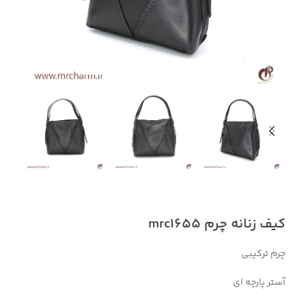
کیف زنانه چرم mrc1655
چرم ترکیبی
آستر پارچه ای