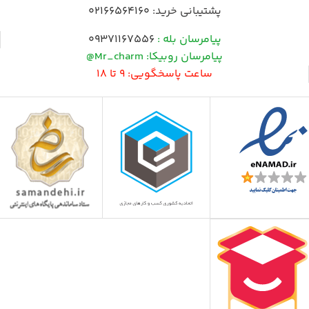
پشتیبانی خرید:
02166564160
پیامرسان بله :
09371167556
پیامرسان روبیکا: Mr_charm@
ساعت پاسخگویی: 9 تا 18