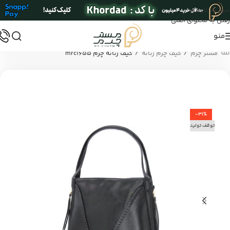
عبور به ناوبری
رفتن به محتوای اصلی
منو
/
/
مستر چرم
کیف چرم زنانه
کیف زنانه چرم mrc1655
-31%
توقف تولید