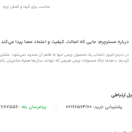
مناسب برای کیف و کفش چرم
وانواع محصولات چرم مصنوعی
درباره مسترچرم؛ جایی که اصالت، کیفیت و اعتماد معنا پیدا می‌کند
در دنیای امروز، انتخاب یک محصول چرمی تنها به ظاهر آن محدود نمی‌شود. مشتریان 
کردیم؛ با هدف ارائه محصولات چرمی طبیعی که بتوانند سال‌ها همراه مشتریان باشند و
پل ارتباطی
پشتیبانی خرید:
02166564160
پیامرسان بله :
1167556