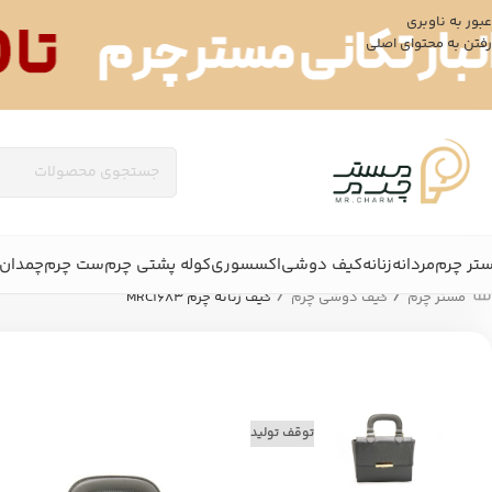
عبور به ناوبری
رفتن به محتوای اصلی
تر چرم
مردانه
زنانه
کیف دوشی
اکسسوری
کوله پشتی چرم
ست چرم
چمدان 
/
/
مستر چرم
کیف دوشی چرم
کیف زنانه چرم MRC1683
توقف تولید