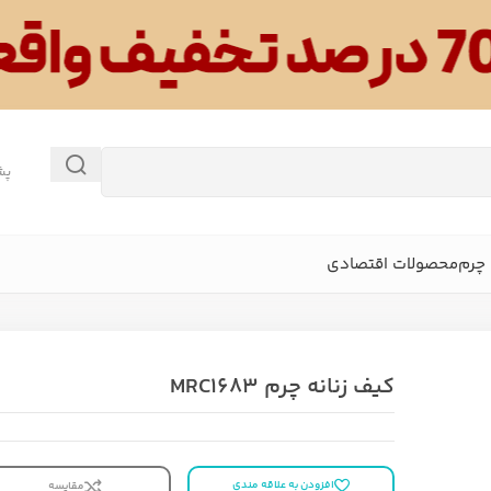
پش
چرم
محصولات اقتصادی
کیف زنانه چرم MRC1683
افزودن به علاقه مندی
مقایسه