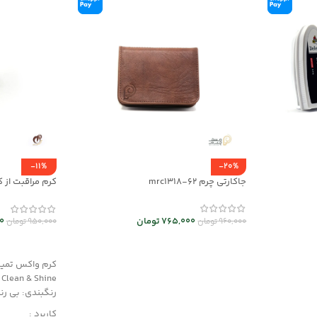
-11%
-20%
جاکارتی چرم mrc1318-62
mrch30037
765,000
تومان
0
960,000
تومان
950,000
تومان
انتخاب گزینه ها
افزودن به سب
کرم واکس تمیزک
Clean & Shine
رنگبندی: بی ر
کاربرد :