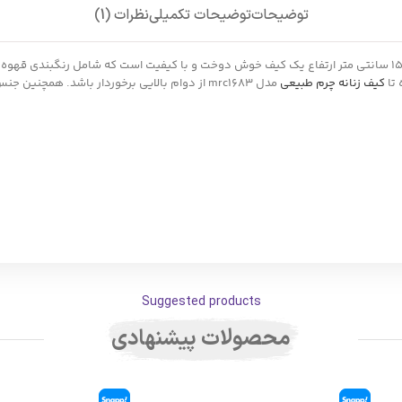
توضیحات
توضیحات تکمیلی
نظرات (1)
کیف چرم زنانه مدل mrc1683 با ابعاد 20 سانتی متر طول 6 سانتی متر عرض و 15 سانتی متر ارتفاع یک کیف خوش دوخت و 
 تا
کیف زنانه چرم طبیعی
مدل mrc1683 از دوام بالایی برخوردار باشد. همچ
Suggested products
محصولات پیشنهادی