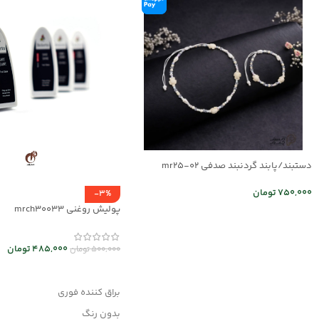
دستبند/پابند گردنبند صدفی mr25-02
750,000
تومان
-3%
پولیش روغنی mrch30033
اطلاعات بیشتر
485,000
تومان
500,000
تومان
افزودن به سبد خرید
براق کننده فوری
بدون رنگ