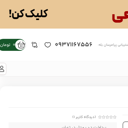
09371167556
0
تومان
تیبانی پیامرسان بله:
(دیدگاه کاربر
1
)
پرداخت درب منزل در تهران