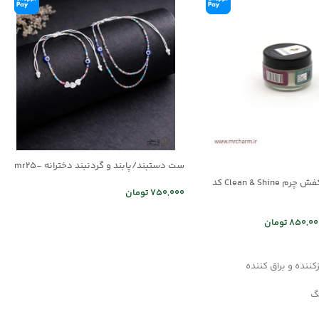
ست دستبند/پابند و گردنبند دخترانه mr25-
03
کرم مراقبت از کفش چرم Clean & Shine کد
750,000
تومان
اطلاعات بیشتر
850,00
تومان
د خرید
ننده و براق کننده
نگ