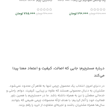
پک واکس شوکرم بی رنگ mrc30029
جاکارتی چرم mrc1318-62
690,000
تومان
765,000
تومان
870,000
تومان
960,000
تومان
افزودن به سبد خرید
انتخاب گزینه ها
درباره مسترچرم؛ جایی که اصالت، کیفیت و اعتماد معنا پیدا
می‌کند
در دنیای امروز، انتخاب یک محصول چرمی تنها به ظاهر آن محدود نمی‌شود.
مشتریان به دنبال محصولی هستند که علاوه بر زیبایی، کیفیت، دوام، راحتی و
خدماتی مطمئن را نیز به همراه داشته باشد. ما در *مسترچرم با همین باور
فعالیت خود را آغاز کردیم؛ با هدف ارائه محصولات چرمی طبیعی که بتوانند
سال‌ها همراه مشتریان باشند و تجربه‌ای متفاوت از خرید را رقم بزنند.