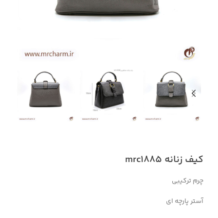
کیف زنانه mrc1885
چرم ترکیبی
آستر پارچه ای