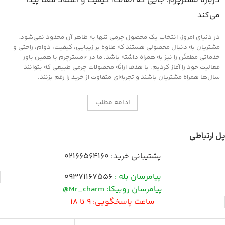
درباره مسترچرم؛ جایی که اصالت، کیفیت و اعتماد معنا پیدا
می‌کند
در دنیای امروز، انتخاب یک محصول چرمی تنها به ظاهر آن محدود نمی‌شود.
مشتریان به دنبال محصولی هستند که علاوه بر زیبایی، کیفیت، دوام، راحتی و
خدماتی مطمئن را نیز به همراه داشته باشد. ما در *مسترچرم با همین باور
فعالیت خود را آغاز کردیم؛ با هدف ارائه محصولات چرمی طبیعی که بتوانند
سال‌ها همراه مشتریان باشند و تجربه‌ای متفاوت از خرید را رقم بزنند.
ادامه مطلب
پل ارتباطی
پشتیبانی خرید:
02166564160
پیامرسان بله :
09371167556
پیامرسان روبیکا: Mr_charm@
ساعت پاسخگویی: 9 تا 18