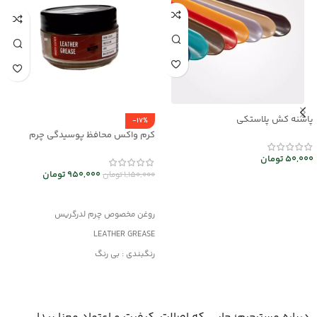
پاشنه کش پلاستکی
-17%
کرم واکس محافظ پوسیدگی چرم
Leather Grease کد mrc30043
50,000
تومان
950,000
تومان
1,150,000
تومان
افزودن به سبد خرید
افزودن به سبد خرید
روغن مخصوص چرم لدرگریس
LEATHER GREASE
رنگبندی : بی رنگ
کاربرد: جلا دهنده و براق کننده قوی
جلوگیری از پوسیدگی چرم
مناسب کلیه محصولات چرمی