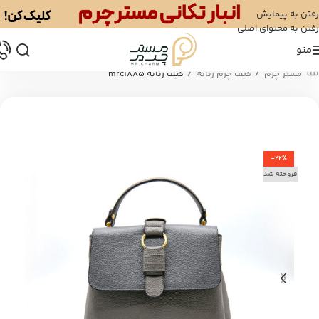
رفتن به پیمایش
رفتن به محتوای اصلی
منو
/
/
مستر چرم
کیف چرم زنانه
کیف زنانه mrc1885
-22%
فروخته شد