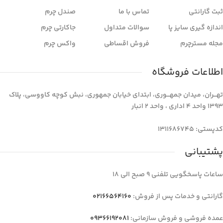
ثبت گارانتی
تماس با ما
صندل چرم
اندازه گیری سایز پا
سوالات متداول
جاکارتی چرم
مجله مسترچرم
فروش اقساطی
واکس چرم
اطلاعات فروشگاه
تهـــران، میدان جمهـــوری، ابتدای خیابان جمهوری، نبش کوچه کاووسی، پلاک
1393 واحد 4 اداری ، واحد 2 انبار
کدپستی: 1311686745
پشتیبانی
ساعات پاسخگویی تلفنی 9 صبح الی 18
گارانتی و خدمات پس از فروش:
02166564160
عمده فروشی و فروش سازمانی:
09366192081