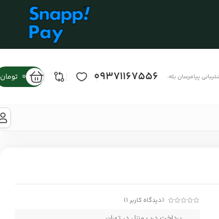
09371167556
0
تومان
تیبانی پیامرسان بله:
(دیدگاه کاربر
1
)
پرداخت درب منزل در تهران