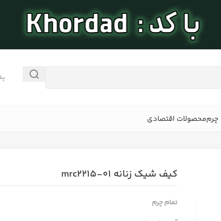
پش
چرم
محصولات اقتصادی
کیف شیک زنانه mrc2215-01
تمام چرم