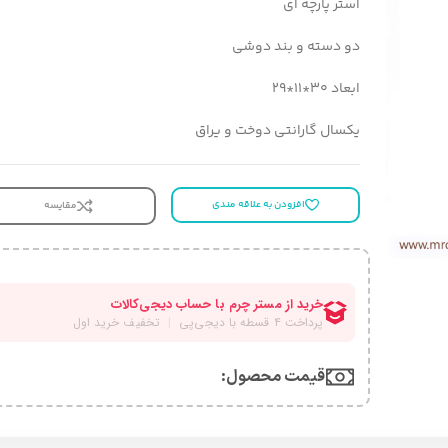
آستر پارچه ای
دو دسته و بند دوشی
ابعاد 30*11*29
یکسال گارانتی دوخت و یراق
افزودن به علاقه مندی
مقایسه
قیمت محصول:​