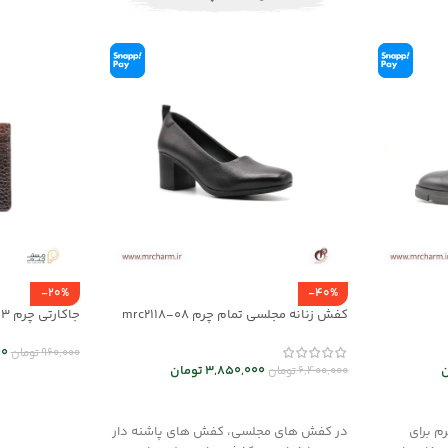
-20%
-40%
کفش زنانه مجلسی تمام چرم mrc2118-08
جاکارتی چرم mrc1318-63
00
960,000
تومان
ن
3,850,000
تومان
6,400,000
تومان
انتخاب گزینه
انتخاب گزینه ها
م برای
در کفش های مجلسی، کفش های پاشنه دار