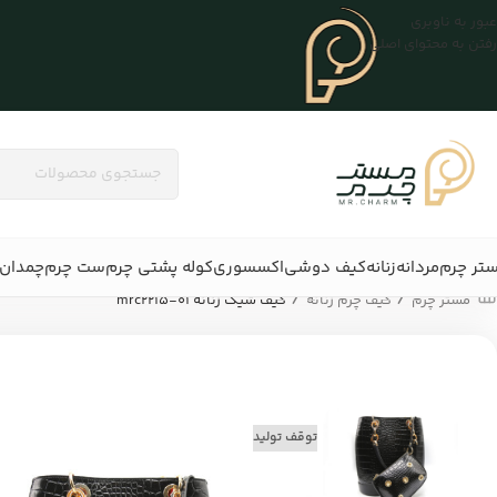
عبور به ناوبری
رفتن به محتوای اصلی
تر چرم
مردانه
زنانه
کیف دوشی
اکسسوری
کوله پشتی چرم
ست چرم
چمدان 
/
/
مستر چرم
کیف چرم زنانه
کیف شیک زنانه mrc2215-01
توقف تولید