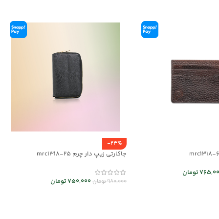
-23%
جاکارتی زیپ دار چرم mrc1318-25
765,0
تومان
750,000
تومان
980,000
تومان
 ها
انتخاب گزینه ها