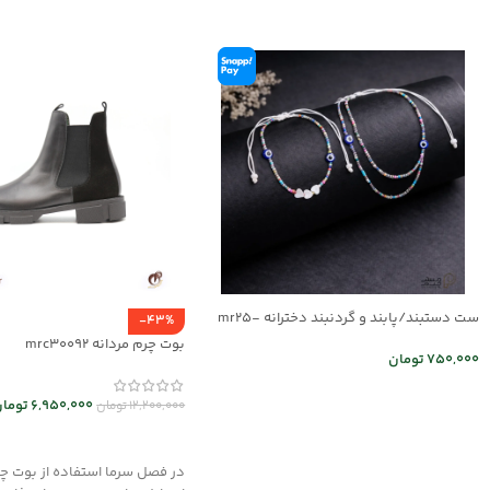
ست دستبند/پابند و گردنبند دخترانه mr25-
-43%
03
بوت چرم مردانه mrc30092
750,000
تومان
اطلاعات بیشتر
6,950,000
توما
12,200,000
تومان
انتخاب گزینه ها
در فصل سرما استفاده از بوت چر