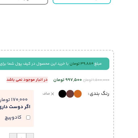
مبلغ
39,880
تومان
با خرید این محصول در کیف پول شما برای
997,500
تومان
در انبار موجود نمی باشد
1,500,000
تومان
رنگ بندی
صاف
170,000 تومان
اگر دوست دار
کادوپیچ