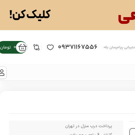
09371167556
0
تومان
تیبانی پیامرسان بله:
پرداخت درب منزل در تهران