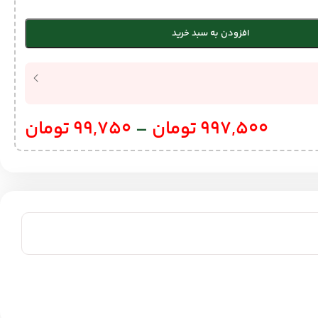
افزودن به سبد خرید
997,500
تومان
–
99,750
تومان