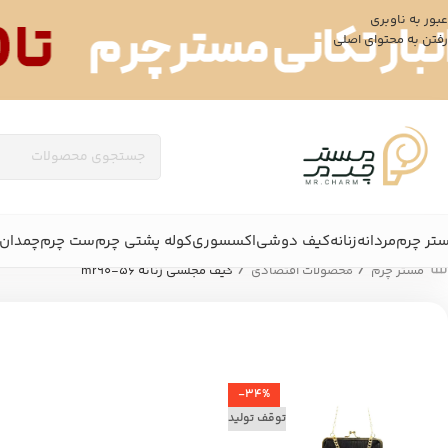
عبور به ناوبری
رفتن به محتوای اصلی
تر چرم
مردانه
زنانه
کیف دوشی
اکسسوری
کوله پشتی چرم
ست چرم
چمدان 
/
/
مستر چرم
محصولات اقتصادی
کیف مجلسی زنانه mr90-56
-34%
توقف تولید