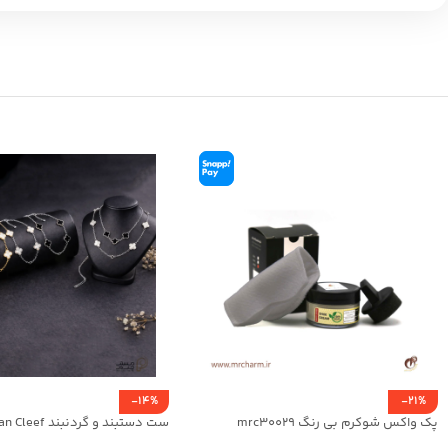
-14%
-21%
پک واکس شوکرم بی رنگ mrc30029
01