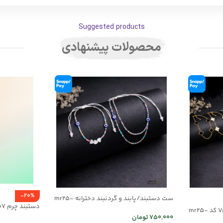
Suggested products
محصولات پیشنهادی
-20%
ست دستبند/پابند و گردنبند دخترانه mr25-
دستبند چرم mrc1318-07
03
ست دستبند و گردنبند Van Cleef کد mr25-
750,000
تومان