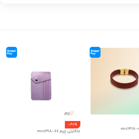
-20%
جاکارتی چرم mrc1318-66