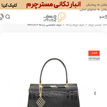
رفتن به پیمایش
رفتن به محتوای اصلی
منو
/
/
مستر چرم
کیف چرم زنانه
کیف مجلسی زنانه mrc1819
-45%
فروخته شد