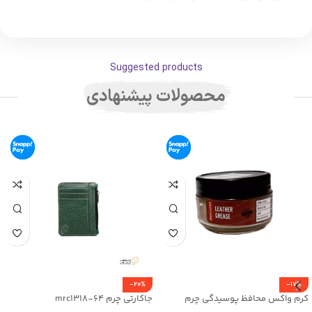
Suggested products
محصولات پیشنهادی
-20%
-17%
کرم واکس محافظ پوسیدگی چرم
جاکارتی چرم mrc1318-64
Leather Grease کد mrc30043