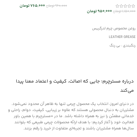
765,000
تومان
960,000
تومان
950,000
تومان
1,150,000
تومان
انتخاب گزینه ها
افزودن به سبد خرید
روغن مخصوص چرم لدرگریس
LEATHER GREASE
رنگبندی : بی رنگ
کاربرد: جلا دهنده و براق کننده قوی
جلوگیری از پوسیدگی چرم
مناسب کلیه محصولات چرمی
درباره مسترچرم؛ جایی که اصالت، کیفیت و اعتماد معنا پیدا
می‌کند
در دنیای امروز، انتخاب یک محصول چرمی تنها به ظاهر آن محدود نمی‌شود.
مشتریان به دنبال محصولی هستند که علاوه بر زیبایی، کیفیت، دوام، راحتی و
خدماتی مطمئن را نیز به همراه داشته باشد. ما در *مسترچرم با همین باور
فعالیت خود را آغاز کردیم؛ با هدف ارائه محصولات چرمی طبیعی که بتوانند
سال‌ها همراه مشتریان باشند و تجربه‌ای متفاوت از خرید را رقم بزنند.