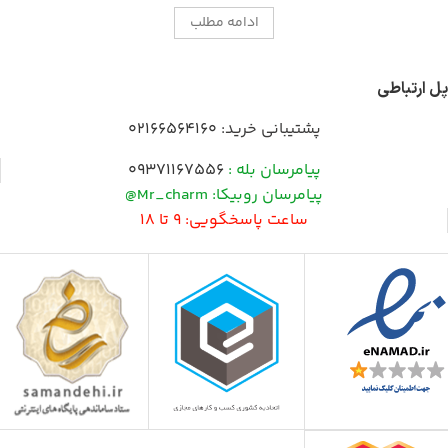
ادامه مطلب
پل ارتباطی
پشتیبانی خرید:
02166564160
پیامرسان بله :
09371167556
پیامرسان روبیکا: Mr_charm@
ساعت پاسخگویی: 9 تا 18