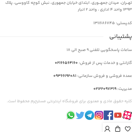
تهـــران، میدان جمهـــوری، ابتدای خیابان جمهوری، نبش کوچه کاووسی، پلاک
1393 واحد 4 اداری ، واحد 2 انبار
کدپستی: 1311686745
پشتیبانی
ساعات پاسخگویی تلفنی 9 صبح الی 18
گارانتی و خدمات پس از فروش:
02166564160
عمده فروشی و فروش سازمانی:
09366192081
مدیریت:
02122097319
کلیه حقوق مادی و معنوی برای فروشگاه اینترنتی مسترچرم محفوظ است.