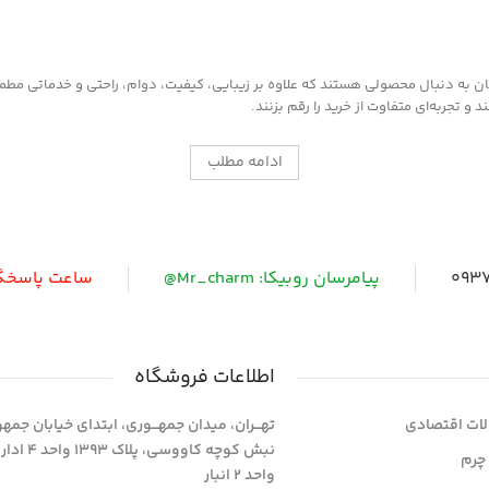
به دنبال محصولی هستند که علاوه بر زیبایی، کیفیت، دوام، راحتی و خدماتی مطمئن ر
 تجربه‌ای متفاوت از خرید را رقم بزنند.
ادامه مطلب
0937
پیامرسان روبیکا: Mr_charm@
ساعت پاسخگویی: 
اطلاعات فروشگاه
ات اقتصادی
تهـــران، میدان جمهـــوری، ابتدای خیابان جمه
نبش کوچه کاووسی، پلاک 393
چرم
واحد 2 انبار