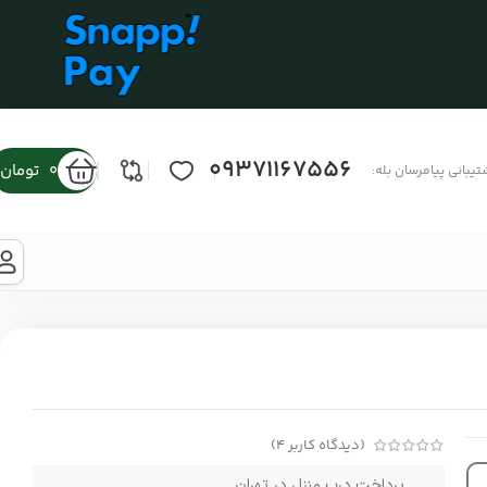
09371167556
0
تومان
تیبانی پیامرسان بله:
(دیدگاه کاربر
4
)
پرداخت درب منزل در تهران