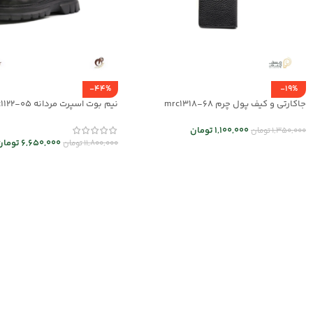
-44%
-19%
جاکارتی و کیف پول چرم mrc1318-68
نیم بوت اسپرت مردانه mrc1122-05
1,100,000
تومان
1,350,000
تومان
6,650,000
تومان
11,800,000
تومان
انتخاب گزینه ها
انتخاب گزینه ها