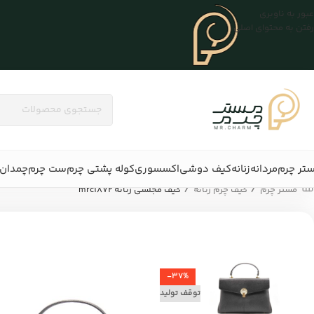
عبور به ناوبری
رفتن به محتوای اصلی
تر چرم
مردانه
زنانه
کیف دوشی
اکسسوری
کوله پشتی چرم
ست چرم
چمدان 
/
/
مستر چرم
کیف چرم زنانه
کیف مجلسی زنانه mrc1872
-37%
توقف تولید