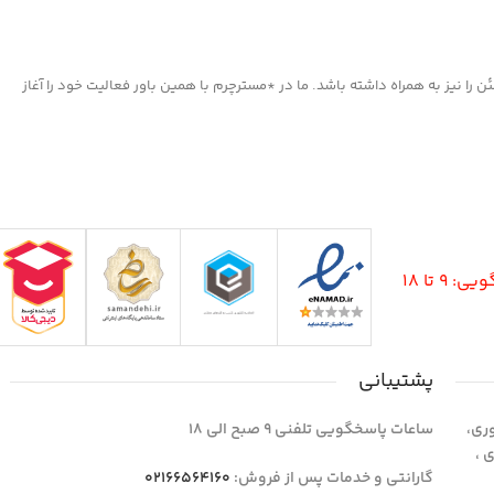
ا نیز به همراه داشته باشد. ما در *مسترچرم با همین باور فعالیت خود را آغاز
9 تا 18
پشتیبانی
وری،
ساعات پاسخگویی تلفنی 9 صبح الی 18
1 واحد 4 اداری ،
گارانتی و خدمات پس از فروش:
02166564160