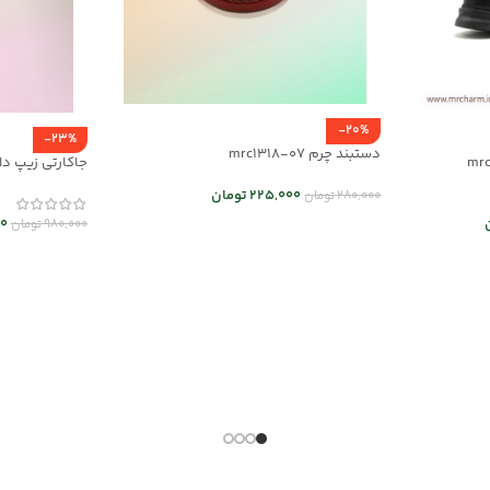
-20%
-23%
دستبند چرم mrc1318-07
جاکارتی زیپ دار چرم 5
225,000
تومان
280,000
تومان
0
980,000
تومان
انتخاب گزینه ها
انتخاب گزینه