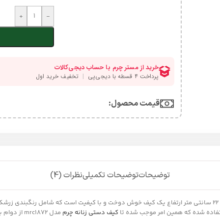
+
-
قیمت محصول:​
توضیحات
توضیحات تکمیلی
نظرات (4)
کیف چرم زنانه مدل mrc1872 با ابعاد 30 سانتی متر طول 12 سانتی متر عرض و 22 سانتی متر ارتفاع یک کیف خوش دوخت و
ستفاده شده که همین امر موجب شده تا
کیف دستی زنانه چرم
مدل rc1872