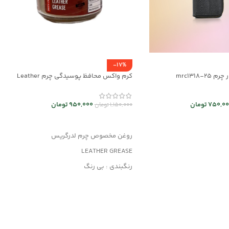
-17%
mrc1318-2
کرم واکس محافظ پوسیدگی چرم Leather
Grease کد mrc30043
750,00
تومان
950,000
تومان
1,150,000
تومان
 ها
افزودن به سبد خرید
روغن مخصوص چرم لدرگریس
LEATHER GREASE
رنگبندی : بی رنگ
کاربرد: جلا دهنده و براق کننده قوی
جلوگیری از پوسیدگی چرم
مناسب کلیه محصولات چرمی