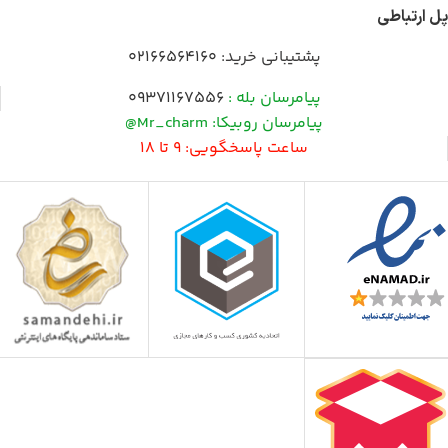
پل ارتباطی
پشتیبانی خرید:
02166564160
پیامرسان بله :
09371167556
پیامرسان روبیکا: Mr_charm@
ساعت پاسخگویی: 9 تا 18