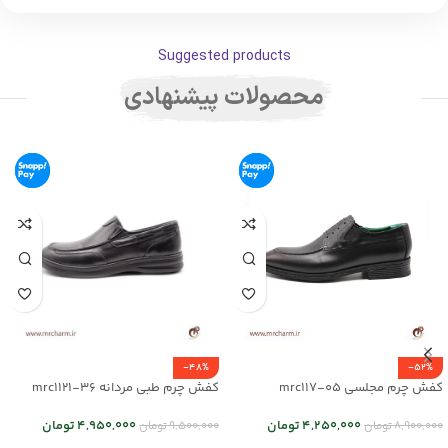
Suggested products
محصولات پیشنهادی
-48%
-52%
کفش چرم مجلسی mrc117-05
کفش چرم طبی مردانه mrc1121-36
4,250,000
تومان
4,950,000
تومان
8,900,000
تومان
9,500,000
تومان