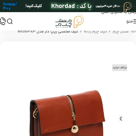
عبور به ناوبری
رفتن به محتوای اصلی
منو
/
/
مستر چرم
کیف چرم زنانه
کیف مجلسی زیپ دار مدل mrch1383
توقف تولید