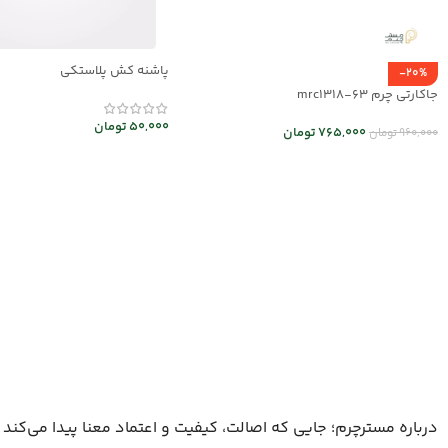
پاشنه کش پلاستکی
-20%
جاکارتی چرم mrc1318-63
50,000
تومان
765,000
تومان
960,000
تومان
افزودن به سبد خرید
انتخاب گزینه ها
درباره مسترچرم؛ جایی که اصالت، کیفیت و اعتماد معنا پیدا می‌کند