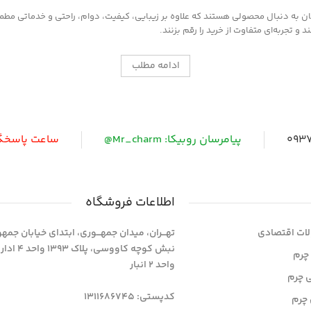
به دنبال محصولی هستند که علاوه بر زیبایی، کیفیت، دوام، راحتی و خدماتی مطمئن ر
 تجربه‌ای متفاوت از خرید را رقم بزنند.
ادامه مطلب
0937
پیامرسان روبیکا: Mr_charm@
ساعت پاسخگویی: 
اطلاعات فروشگاه
ات اقتصادی
تهـــران، میدان جمهـــوری، ابتدای خیابان جمه
نبش کوچه کاووسی، پلاک 393
چرم
واحد 2 انبار
ی چرم
کدپستی: 1311686745
چرم