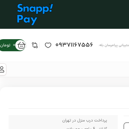
09371167556
0
تومان
تیبانی پیامرسان بله:
پرداخت درب منزل در تهران