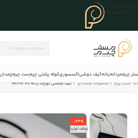
عبور به ناوبری
رفتن به محتوای اصلی
تر چرم
مردانه
زنانه
کیف دوشی
اکسسوری
کوله پشتی چرم
ست چرم
چمدان 
/
/
مستر چرم
محصولات اقتصادی
کیف مجلسی کوچک زنانه mrc90-08
-43%
توقف تولید