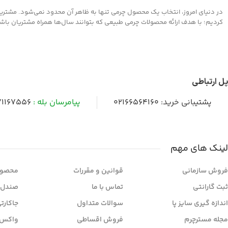
در دنیای امروز، انتخاب یک محصول چرمی تنها به ظاهر آن محدود نمی‌شود. مشتریان 
کردیم؛ با هدف ارائه محصولات چرمی طبیعی که بتوانند سال‌ها همراه مشتریان باشند و
پل ارتباطی
پشتیبانی خرید:
02166564160
پیامرسان بله :
1167556
لینک های مهم
فروش سازمانی
قوانین و مقررات
محصول
ثبت گارانتی
تماس با ما
صندل 
اندازه گیری سایز پا
سوالات متداول
جاکارت
مجله مسترچرم
فروش اقساطی
واکس 