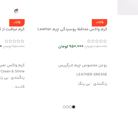
-11%
-17%
کرم واکس محافظ پوسیدگی چرم Leather
Grease کد mrc30043
mrch30037
950,000
تومان
0
1,150,000
تومان
950,000
تومان
افزودن به سبد خرید
افزودن به سب
روغن مخصوص چرم لدرگریس
کرم واکس تمیزک
Clean & Shine
LEATHER GREASE
رنگبندی: بی ر
رنگبندی : بی رنگ
کاربرد :
کاربرد: جلا دهنده و براق کننده قوی
محافظت کننده، 
جلوگیری از پوسیدگی چرم
مناسب کلیه محصولات چرمی
دارای رنگدانه 
مناسب کیف و 