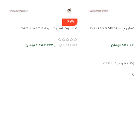
-44%
کرم مراقبت از کفش چرم Clean & Shine کد
نیم بوت اسپرت مردانه mrc1122-05
6,650,000
تومان
850,00
تومان
11,800,000
تومان
انتخاب گزینه ها
د خرید
ننده و براق کننده
نگ
ترمیم کننده و احیاکننده
های قوی
کفش چرم