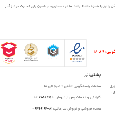
ا نیز به همراه داشته باشد. ما در *مسترچرم با همین باور فعالیت خود را آغاز
9 تا 18
پشتیبانی
وری،
ساعات پاسخگویی تلفنی 9 صبح الی 18
1 واحد 4 اداری ،
گارانتی و خدمات پس از فروش:
02166564160
عمده فروشی و فروش سازمانی:
09366192081