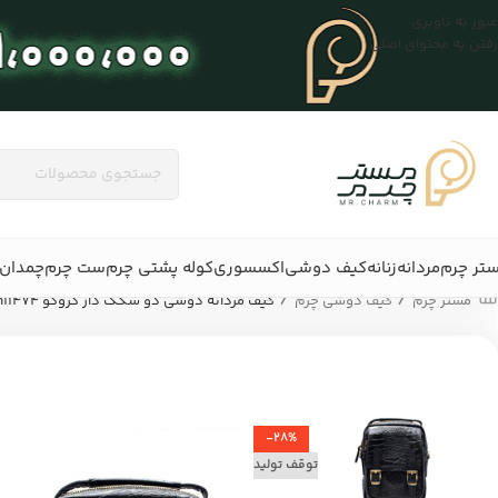
عبور به ناوبری
رفتن به محتوای اصلی
تر چرم
مردانه
زنانه
کیف دوشی
اکسسوری
کوله پشتی چرم
ست چرم
چمدان 
/
/
مستر چرم
کیف دوشی چرم
کیف مردانه دوشی دو سگک دار کروکو mrch11474
-28%
توقف تولید