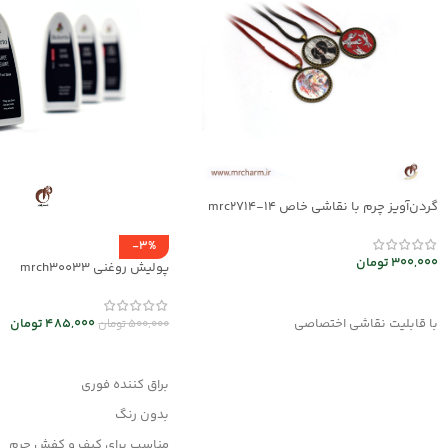
گردن‌آویز چرم با نقاشی خاص mrc2714-14
-3%
300,000
تومان
پولیش روغنی mrch30033
انتخاب گزینه ها
با قابلیت نقاشی اختصاصی
485,000
تومان
500,000
تومان
افزودن به سبد خرید
براق کننده فوری
بدون رنگ
مناسب برای کیف و کفش چرم