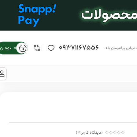
09371167556
0
تومان
تیبانی پیامرسان بله:
(دیدگاه کاربر
3
)