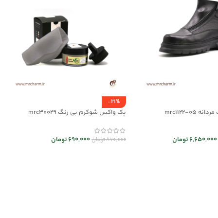
-21%
 mrc1122-05
پک واکس شوکرم بی رنگ mrc30029
6,650,000
تومان
690,000
تومان
870,000
تومان
 ها
افزودن به سبد خرید