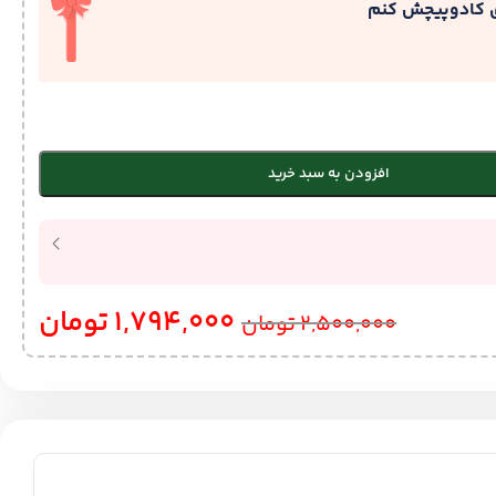
ی کادوپیچش کنم
افزودن به سبد خرید
1,794,000
تومان
2,500,000
تومان