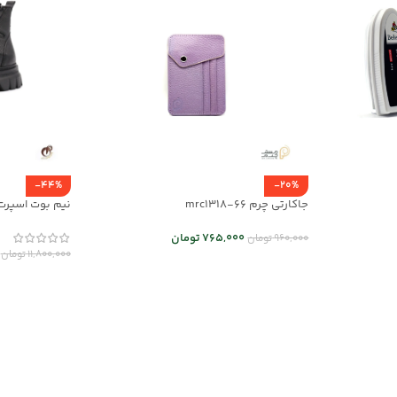
-44%
-20%
جاکارتی چرم mrc1318-66
نیم بوت اسپرت مردانه
765,000
تومان
960,000
تومان
11,800,000
تومان
اطلاعات بیشتر
انتخاب گزینه