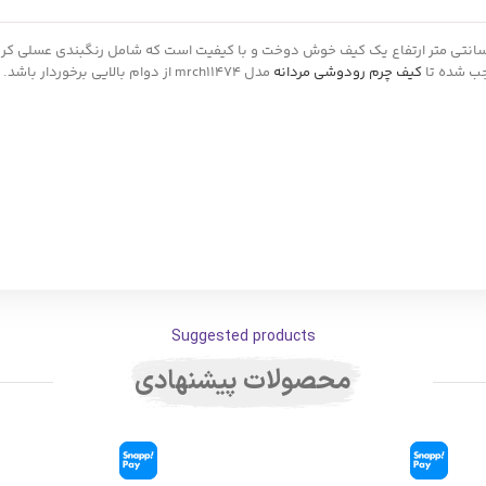
ف چرم مدل mrch11474 با ابعاد 17 سانتی متر طول 7 سانتی متر عرض و 22 سانتی متر ارتفاع یک کیف خوش دوخت و با کیف
جب شده تا
کیف چرم رودوشی مردانه
مدل mrch11474 از دوام بالایی برخوردار باشد. همچنین جنس داخلی
Suggested products
محصولات پیشنهادی