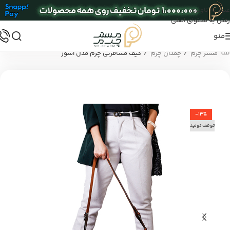
عبور به ناوبری
رفتن به محتوای اصلی
منو
/
/
مستر چرم
چمدان چرم
کیف مسافرتی چرم مدل آسوز
-13%
توقف تولید