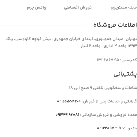
مجله مسترچرم
فروش اقساطی
واکس چرم
اطلاعات فروشگاه
تهـــران، میدان جمهـــوری، ابتدای خیابان جمهوری، نبش کوچه کاووسی، پلاک
1393 واحد 4 اداری ، واحد 2 انبار
کدپستی: 1311686745
پشتیبانی
ساعات پاسخگویی تلفنی 9 صبح الی 18
گارانتی و خدمات پس از فروش:
02166564160
عمده فروشی و فروش سازمانی:
09366192081
مدیریت:
02122097319