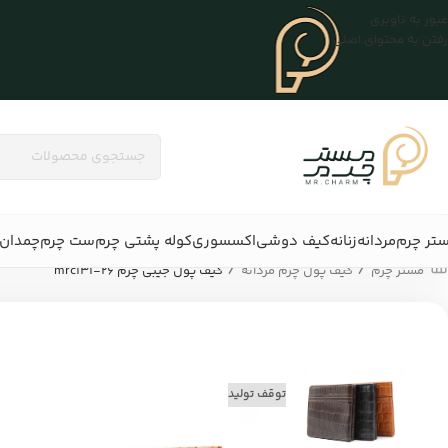
عبور به ناوبری
رفتن به محتوای اصلی
تر چرم
مردانه
زنانه
کیف دوشی
اکسسوری
کوله پشتی چرم
ست چرم
چمدان 
/
/
مستر چرم
کیف پول چرم مردانه
کیف پول جیبی چرم mrc131-26
توقف تولید