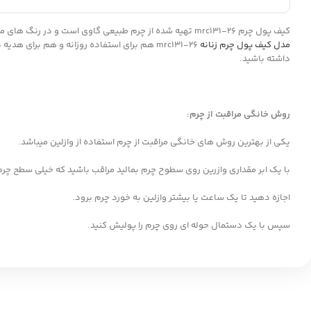
کیف پول چرم mrc131-26 تهیه شده از چرم طبیعی گاوی است و در رنگ های مشکی کروکو، عسلی کروکو و قهوه ای کروکو موجود می باشد. این کیف پول علاوه بر اسکناس محفظه های زیادی نیز برای کارت های بانکی و کارت ملی دارد. این
مدل کیف پول چرم زنانه
mrc131-26 هم برای استفاده روزانه و هم برای هدیه دادن به عزیزان بسیار مناسب است.با داشتن این
داشته باشید.
روش خانگی مراقبت از چرم
:
یکی از بهترین روش های خانگی مراقبت از چرم استفاده از وازلین میباشد.
با یک ابر مقداری وازرین روی سطوح چرم بمالید مراقب باشید که خیلی سطح چر
اجازه دهید تا یک ساعت یا بیشتر وازلین به خورد چرم برود.
سپس با یک دستمال حوله ای روی چرم را پولیش کنید.