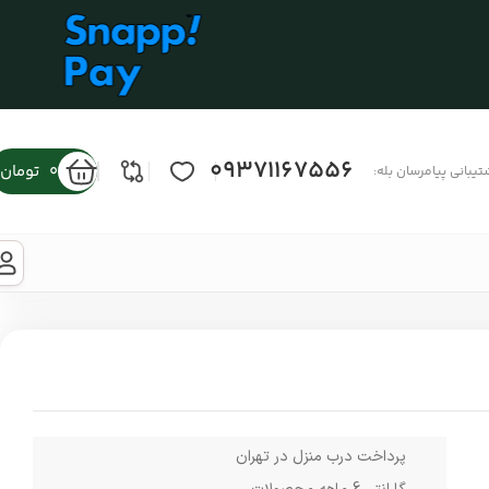
09371167556
0
تومان
تیبانی پیامرسان بله:
پرداخت درب منزل در تهران