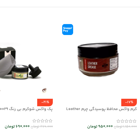
-21%
-17%
کرم واکس محافظ پوسیدگی چرم Leather
پک واکس شوکرم بی رنگ mrc30029
Grease کد mrc30043
690,000
تومان
950,000
تومان
870,000
تومان
1,150,000
تومان
افزودن به سبد خرید
افزودن به سبد خرید