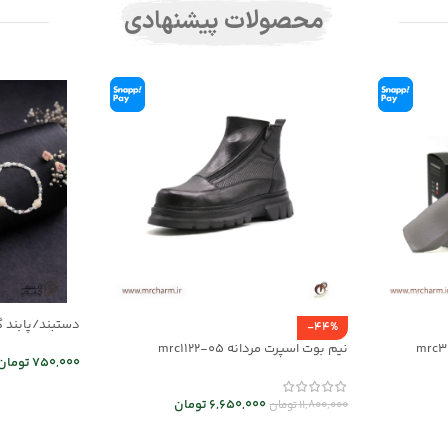
محصولات پیشنهادی
دستبند/پابند گردن
-44%
نیم بوت اسپرت مردانه mrc1122-05
750,000
تومان
اطلاعات بیشت
6,650,000
تومان
11,800,000
تومان
انتخاب گزینه ها