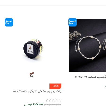
بند صدفی mr25-02
-18%
واکس چرم مشکی شوکرم mrc30042
ر
695,000
تومان
850,000
تومان