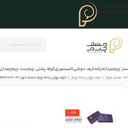
عبور به ناوبری
رفتن به محتوای اصلی
تر چرم
مردانه
زنانه
کیف دوشی
اکسسوری
کوله پشتی چرم
ست چرم
چمدان 
/
/
مستر چرم
کیف پول زنانه چرم
کیف پول زنانه چرم دست دوز mrc2714-09
-11%
توقف تولید