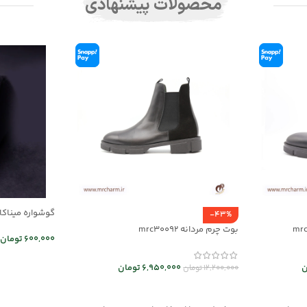
محصولات پیشنهادی
گوشواره میناکاری 
-43%
بوت چرم مردانه mrc30092
600,000
تومان
اطلاعات بیشت
ن
6,950,000
تومان
12,200,000
تومان
انتخاب گزینه ها