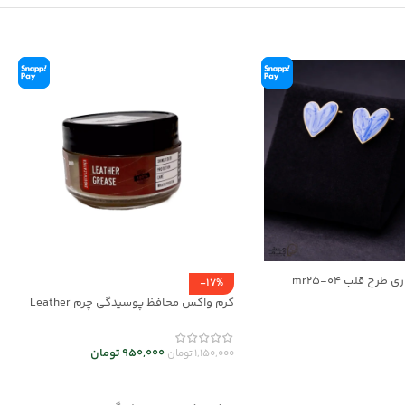
طرح قلب mr25-04
-17%
کرم واکس محافظ پوسیدگی چرم Leather
Grease کد mrc30043
ر
950,000
تومان
1,150,000
تومان
افزودن به سبد خرید