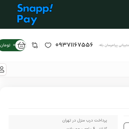
09371167556
0
تومان
تیبانی پیامرسان بله:
پرداخت درب منزل در تهران