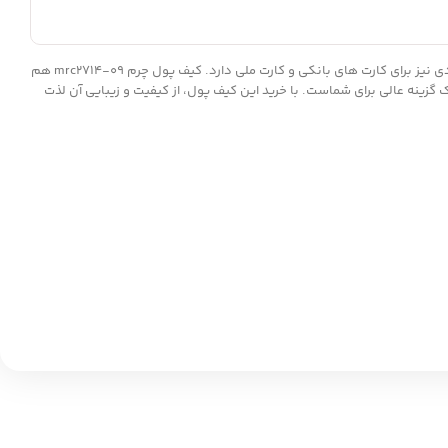
کیف پول چرم دست دوز زنانه mrc2714-09 تهیه شده از چرم طبیعی گاوی است و در رنگ بنفش موجود می باشد. این کیف پول علاوه بر اسکناس محفظه های زیادی نیز برای کارت های بانکی و کارت ملی دارد. کیف پول چرم mrc2714-09 هم
گزینه عالی برای شماست. با خرید این کیف پول، از کیفیت و زیبایی آن لذت