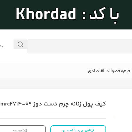
پش
چرم
محصولات اقتصادی
کیف پول زنانه چرم دست دوز mrc2714-09
افزودن به علاقه مندی
مقایسه