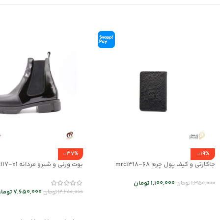
-37%
-19%
جاکارتی و کیف پول چرم mrc1318-68
بوت ورنی و شبرو مردانه mrc117-01
1,100,000
تومان
1,350,000
تومان
7,650,000
توما
12,200,000
تومان
انتخاب گزینه ها
انتخاب گزینه ها