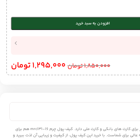
افزودن به سبد خرید
1,295,000
تومان
1,850,000
تومان
کیف پول لوکس چرم زنانه mrc131-16 تهیه شده از چرم طبیعی گاوی است و در رنگ بنفش موجود می باشد. این کیف پول علاوه بر اسکناس محفظه های زیادی نیز برای کارت های بانکی و کارت ملی دارد. کیف پول چرم mrc131-16 هم برای
عالی برای شماست. با خرید این کیف پول، از کیفیت و زیبایی آن لذت ببرید و