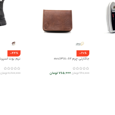
-44%
-20%
جاکارتی چرم mrc1318-62
نیم بوت اسپرت مردانه
765,000
تومان
960,000
تومان
11,800,000
تومان
انتخاب گزینه ها
انتخاب گزینه