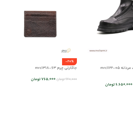
-20%
 mrc1122-05
جاکارتی چرم mrc1318-63
765,000
تومان
960,000
تومان
6,650,000
تومان
انتخاب گزینه ها
 ها