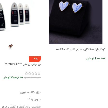
گوشواره میناکاری طرح قلب mr25-04
600,000
تومان
-3%
پولیش روغنی mrch30033
اطلاعات بیشتر
485,000
تومان
500,000
تومان
افزودن به سبد خرید
براق کننده فوری
بدون رنگ
مناسب برای کیف و کفش چرم