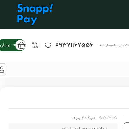
09371167556
0
تومان
تیبانی پیامرسان بله:
(دیدگاه کاربر
2
)
پرداخت درب منزل در تهران