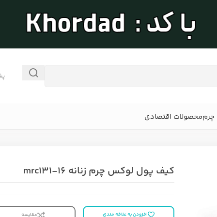
پش
چرم
محصولات اقتصادی
کیف پول لوکس چرم زنانه mrc131-16
افزودن به علاقه مندی
مقایسه