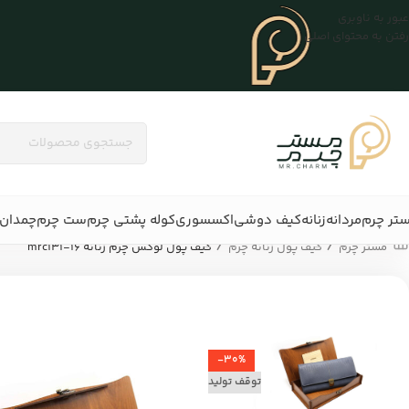
عبور به ناوبری
رفتن به محتوای اصلی
تر چرم
مردانه
زنانه
کیف دوشی
اکسسوری
کوله پشتی چرم
ست چرم
چمدان 
/
/
مستر چرم
کیف پول زنانه چرم
کیف پول لوکس چرم زنانه mrc131-16
-30%
توقف تولید