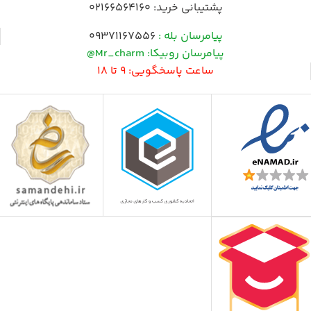
پشتیبانی خرید:
02166564160
پیامرسان بله :
09371167556
پیامرسان روبیکا: Mr_charm@
ساعت پاسخگویی: 9 تا 18