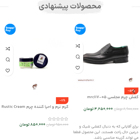
محصولات پیشنهادی
-52%
کفش چرم مجلسی mrc117-05
-11%
کرم نرم و احیا کننده چرم Rustic Cream
4,250,000
تومان
8,900,000
تومان
کد mrch30032
انتخاب گزینه ها
850,000
تومان
950,000
تومان
برای آقایانی که به دنبال کفشی شیک و
درعین حال راحت هستند، این محصول قطعا
افزودن به سبد خرید
می تواند گزینه مناسبی باشد.