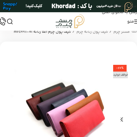
عبور به ناوبری
رفتن به محتوای اصلی
منو
/
/
مستر چرم
کیف پول زنانه چرم
کیف پول چرم اعلا زنانه mrc2211-01
-67%
توقف تولید