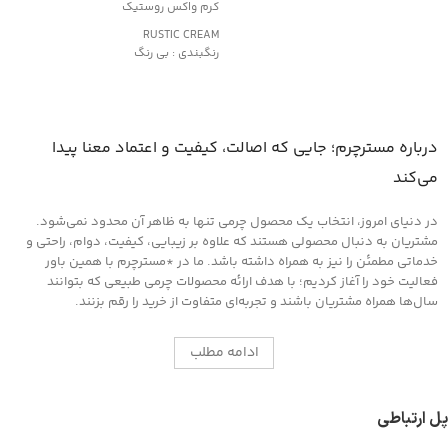
کرم واکس روستیک
RUSTIC CREAM
رنگبندی : بی رنگ
کاربرد:
محافظت و نرم کننده چرم های کهنه و
دارای بافت خشک
مناسب کیف و کفش، پوشاک و مبلمان
درباره مسترچرم؛ جایی که اصالت، کیفیت و اعتماد معنا پیدا
چرمی
می‌کند
در دنیای امروز، انتخاب یک محصول چرمی تنها به ظاهر آن محدود نمی‌شود.
مشتریان به دنبال محصولی هستند که علاوه بر زیبایی، کیفیت، دوام، راحتی و
خدماتی مطمئن را نیز به همراه داشته باشد. ما در *مسترچرم با همین باور
فعالیت خود را آغاز کردیم؛ با هدف ارائه محصولات چرمی طبیعی که بتوانند
سال‌ها همراه مشتریان باشند و تجربه‌ای متفاوت از خرید را رقم بزنند.
ادامه مطلب
پل ارتباطی