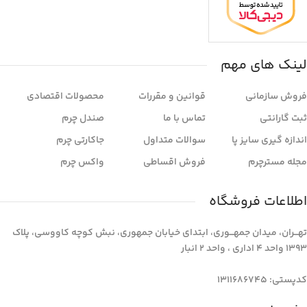
لینک های مهم
فروش سازمانی
قوانین و مقررات
محصولات اقتصادی
ثبت گارانتی
تماس با ما
صندل چرم
اندازه گیری سایز پا
سوالات متداول
جاکارتی چرم
مجله مسترچرم
فروش اقساطی
واکس چرم
اطلاعات فروشگاه
تهـــران، میدان جمهـــوری، ابتدای خیابان جمهوری، نبش کوچه کاووسی، پلاک
1393 واحد 4 اداری ، واحد 2 انبار
کدپستی: 1311686745