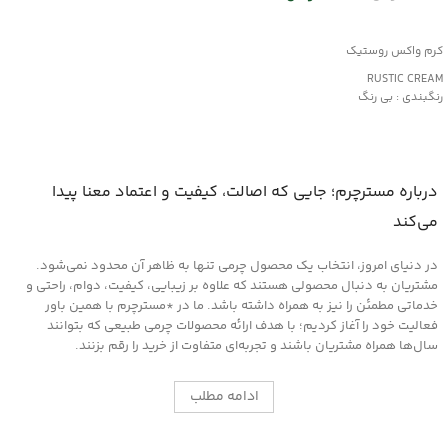
افزودن به سبد خرید
کرم واکس روستیک
RUSTIC CREAM
رنگبندی : بی رنگ
کاربرد:
محافظت و نرم کننده چرم های کهنه و
دارای بافت خشک
مناسب کیف و کفش، پوشاک و مبلمان
درباره مسترچرم؛ جایی که اصالت، کیفیت و اعتماد معنا پیدا
چرمی
می‌کند
در دنیای امروز، انتخاب یک محصول چرمی تنها به ظاهر آن محدود نمی‌شود.
مشتریان به دنبال محصولی هستند که علاوه بر زیبایی، کیفیت، دوام، راحتی و
خدماتی مطمئن را نیز به همراه داشته باشد. ما در *مسترچرم با همین باور
فعالیت خود را آغاز کردیم؛ با هدف ارائه محصولات چرمی طبیعی که بتوانند
سال‌ها همراه مشتریان باشند و تجربه‌ای متفاوت از خرید را رقم بزنند.
ادامه مطلب