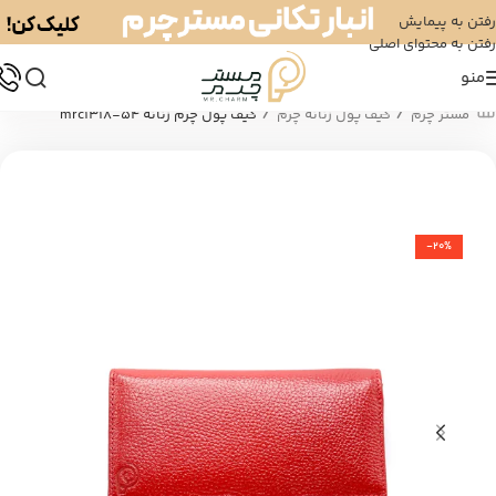
رفتن به پیمایش
رفتن به محتوای اصلی
منو
/
/
مستر چرم
کیف پول زنانه چرم
کیف پول چرم زنانه mrc1318-54
-20%