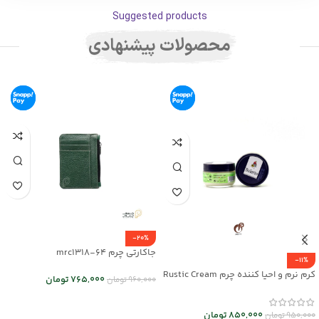
Suggested products
محصولات پیشنهادی
-20%
جاکارتی چرم mrc1318-64
-11%
کرم نرم و احیا کننده چرم Rustic Cream
765,000
تومان
960,000
تومان
کد mrch30032
انتخاب گزینه ها
850,000
تومان
950,000
تومان