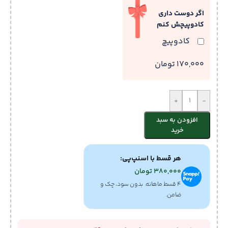
اگر دوست داری
کادوپیچش کنم
کادوپیچ
170,000 تومان
+
-
افزودن به سبد
خرید
هر قسط با اسنپ‌پی:
380,000
تومان
۴ قسط ماهانه. بدون سود، چک و
ضامن.