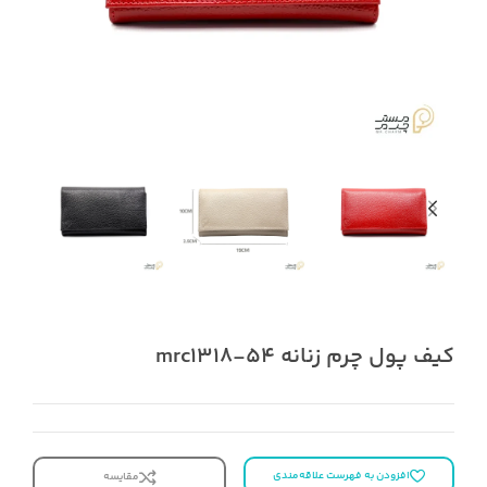
کیف پول چرم زنانه mrc1318-54
افزودن به فهرست علاقه‌مندی
مقایسه