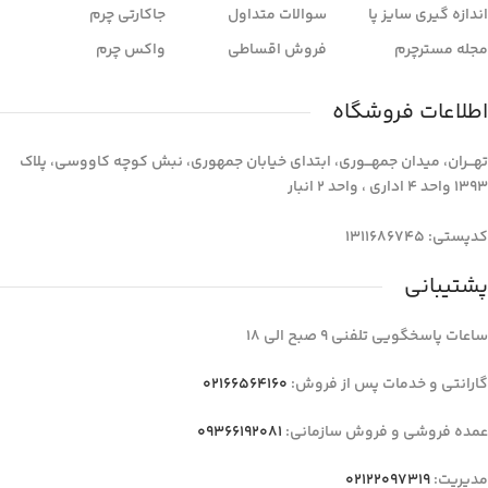
اندازه گیری سایز پا
سوالات متداول
جاکارتی چرم
مجله مسترچرم
فروش اقساطی
واکس چرم
اطلاعات فروشگاه
تهـــران، میدان جمهـــوری، ابتدای خیابان جمهوری، نبش کوچه کاووسی، پلاک
1393 واحد 4 اداری ، واحد 2 انبار
کدپستی: 1311686745
پشتیبانی
ساعات پاسخگویی تلفنی 9 صبح الی 18
گارانتی و خدمات پس از فروش:
02166564160
عمده فروشی و فروش سازمانی:
09366192081
مدیریت:
02122097319