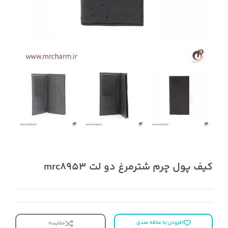
کیف پول چرم شترمرغ دو لت mrc8953
افزودن به علاقه مندی
مقایسه