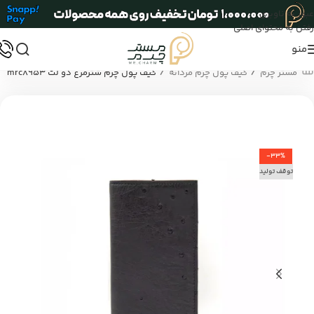
عبور به ناوبری
رفتن به محتوای اصلی
منو
/
/
مستر چرم
کیف پول چرم مردانه
کیف پول چرم شترمرغ دو لت mrc8953
-33%
توقف تولید