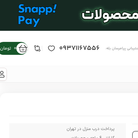
09371167556
0
تومان
تیبانی پیامرسان بله:
پرداخت درب منزل در تهران