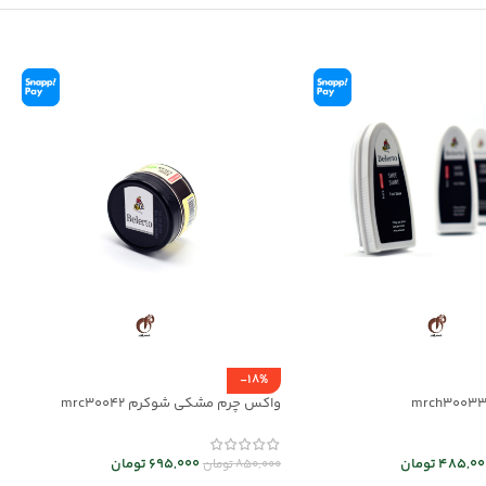
-18%
واکس چرم مشکی شوکرم mrc30042
485,00
تومان
695,000
تومان
850,000
تومان