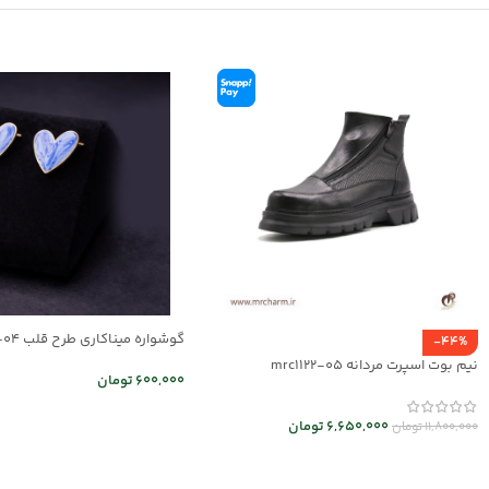
گوشواره میناکاری طرح قلب mr25-04
-44%
نیم بوت اسپرت مردانه mrc1122-05
600,000
تومان
اطلاعات بیشتر
6,650,000
تومان
11,800,000
تومان
انتخاب گزینه ها