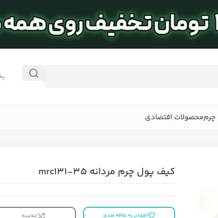
پش
چرم
محصولات اقتصادی
کیف پول چرم مردانه mrc131-35
افزودن به علاقه مندی
مقایسه