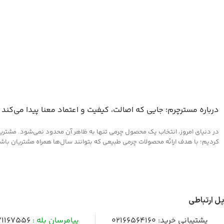
درباره مسترچرم؛ جایی که اصالت، کیفیت و اعتماد معنا پیدا می‌کند
در دنیای امروز، انتخاب یک محصول چرمی تنها به ظاهر آن محدود نمی‌شود. مشتریان 
کردیم؛ با هدف ارائه محصولات چرمی طبیعی که بتوانند سال‌ها همراه مشتریان باشند و
پل ارتباطی
پشتیبانی خرید:
02166564160
پیامرسان بله :
1167556