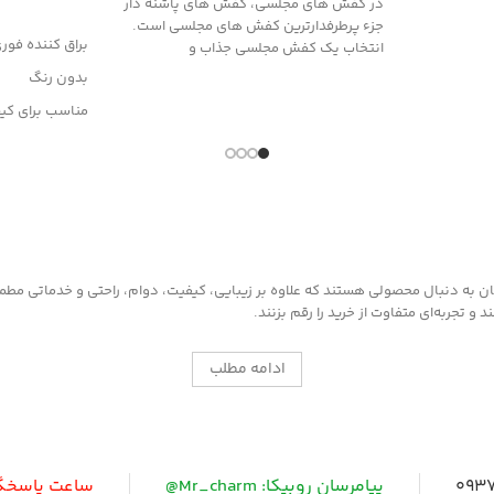
در کفش های مجلسی، کفش های پاشنه دار
افزودن به سب
جزء پرطرفدارترین کفش های مجلسی است.
براق کننده فور
انتخاب یک کفش مجلسی جذاب و
بدون رنگ
مناسب برای ک
وانواع محصولا
به دنبال محصولی هستند که علاوه بر زیبایی، کیفیت، دوام، راحتی و خدماتی مطمئن ر
 تجربه‌ای متفاوت از خرید را رقم بزنند.
ادامه مطلب
0937
پیامرسان روبیکا: Mr_charm@
ساعت پاسخگویی: 