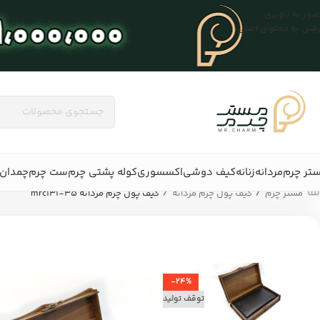
عبور به ناوبری
رفتن به محتوای اصلی
تر چرم
مردانه
زنانه
کیف دوشی
اکسسوری
کوله پشتی چرم
ست چرم
چمدان 
/
/
مستر چرم
کیف پول چرم مردانه
کیف پول چرم مردانه mrc131-35
-24%
توقف تولید