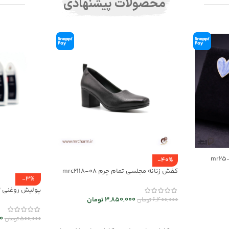
محصولات پیشنهادی
-40%
کفش زنانه مجلسی تمام چرم mrc2118-08
-3%
پولیش روغنی mrch30033
3,850,000
تومان
6,400,000
تومان
انتخاب گزینه ها
0
500,000
تومان