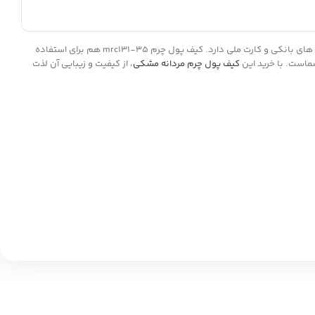
کیف پول چرم mrc131-35 تهیه شده از چرم طبیعی گاوی است و در رنگ مشکی موجود می باشد. این کیف پول علاوه بر اسکناس محفظه های زیادی نیز برای کارت های بانکی و کارت ملی دارد. کیف پول چرم mrc131-35 هم برای استفاده
ماست. با خرید این
کیف پول چرم مردانه مشکی
، از کیفیت و زیبایی آن لذت