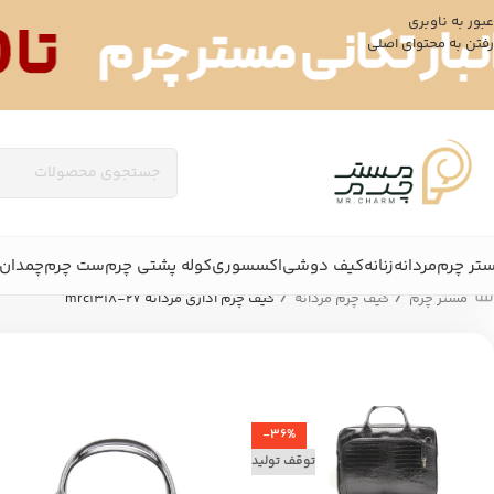
عبور به ناوبری
رفتن به محتوای اصلی
تر چرم
مردانه
زنانه
کیف دوشی
اکسسوری
کوله پشتی چرم
ست چرم
چمدان 
/
/
مستر چرم
کیف چرم مردانه
کیف چرم اداری مردانه mrc1318-27
-36%
توقف تولید