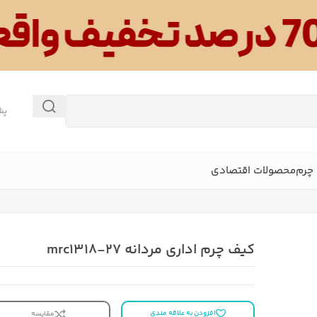
پش
چرم
محصولات اقتصادی
کیف چرم اداری مردانه mrc1318-27
افزودن به علاقه مندی
مقایسه