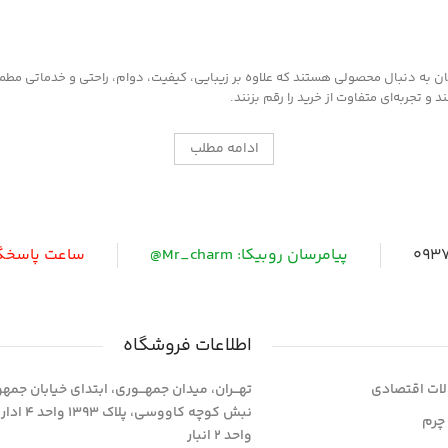
به دنبال محصولی هستند که علاوه بر زیبایی، کیفیت، دوام، راحتی و خدماتی مطمئن ر
 تجربه‌ای متفاوت از خرید را رقم بزنند.
ادامه مطلب
0937
پیامرسان روبیکا: Mr_charm@
ساعت پاسخگویی: 
اطلاعات فروشگاه
ات اقتصادی
تهـــران، میدان جمهـــوری، ابتدای خیابان جمه
نبش کوچه کاووسی، پلاک 393
چرم
واحد 2 انبار