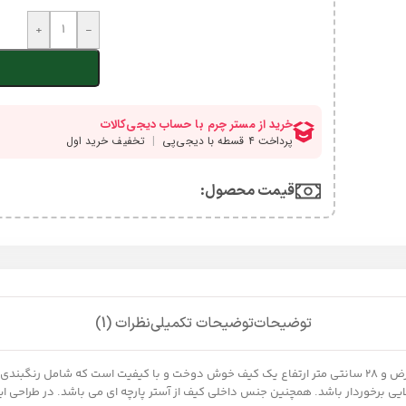
+
-
قیمت محصول:​
توضیحات
توضیحات تکمیلی
نظرات (1)
کیف چرم مردانه مدل mrc1318-27 با ابعاد 38 سانتی متر طول 6 سانتی متر عرض و 28 سانتی متر ارتفاع یک کیف خوش