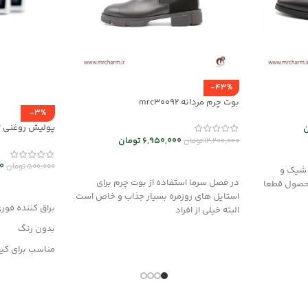
-43%
بوت چرم مردانه mrc30092
-3%
پولیش روغنی mrch30033
ن
6,950,000
تومان
12,200,000
تومان
انتخاب گزینه ها
0
500,000
تومان
 شیک و
در فصل سرما استفاده از بوت چرم برای
حصول قطعا
افزودن به سب
استایل های روزمره بسیار جذاب و خاص است.
براق کننده فور
البته خیلی از افراد
بدون رنگ
مناسب برای ک
وانواع محصولا