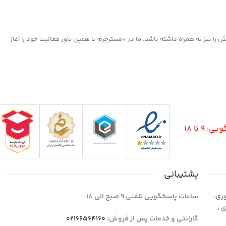
ا نیز به همراه داشته باشد. ما در *مسترچرم با همین باور فعالیت خود را آغاز
9 تا 18
پشتیبانی
وری،
ساعات پاسخگویی تلفنی 9 صبح الی 18
1 واحد 4 اداری ،
گارانتی و خدمات پس از فروش:
02166564160