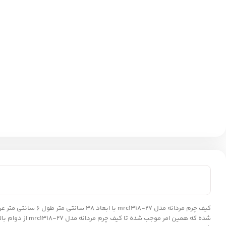
شده که همین امر موجب شده تا کیف چرم مردانه مدل mrc1318-27 از دوام بالایی برخوردار باشد. همچنین جنس داخلی کیف از آستر پارچه ای می باشد. در طراحی این