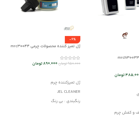
-6%
ژل تمیز کننده محصولات چرمی mrc30044
890,000
تومان
950,000
تومان
افزودن به سبد خرید
485,00
تومان
ژل تمیزکننده چرم
د خرید
JEL CLEANER
ی
رنگبندی : بی رنگ
کاربرد : تمیزکننده
یف و کفش چرم
مناسب کلیه محصولات چرمی
ت چرم مصنوعی