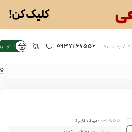
09371167556
0
تومان
تیبانی پیامرسان بله:
(دیدگاه کاربر
1
)
پرداخت درب منزل در تهران