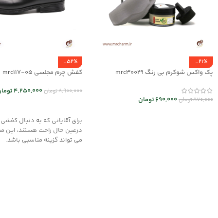
-52%
-21%
پک واکس شوکرم بی رنگ mrc30029
کفش چرم مجلسی mrc117-05
4,250,000
توما
8,900,000
تومان
690,000
تومان
870,000
تومان
انتخاب گزینه ها
افزودن به سبد خرید
برای آقایانی که به دنبال کفشی
درعین حال راحت هستند، این م
می تواند گزینه مناسبی باشد.