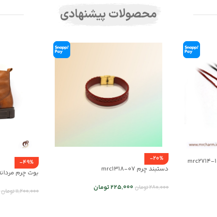
محصولات پیشنهادی
-20%
-49%
دستبند چرم mrc1318-07
بوت چرم مردانه اسپر
225,000
تومان
280,000
تومان
11,200,000
تومان
انتخاب گزینه ها
انتخاب گزینه