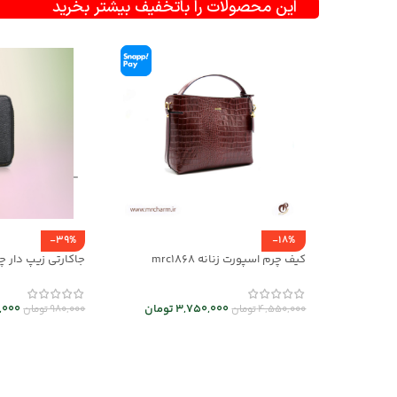
این محصولات را باتخفیف بیشتر بخرید
-39%
-18%
کیف چرم اسپورت زنانه mrc1868
جاکارتی زیپ دار چرم 318-25
3,750,000
تومان
,000
4,550,000
تومان
980,000
تومان