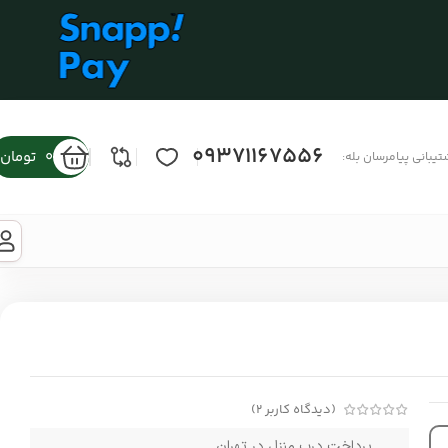
09371167556
0
تومان
تیبانی پیامرسان بله:
(دیدگاه کاربر
2
)
پرداخت درب منزل در تهران