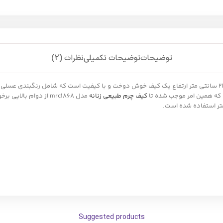
توضیحات
توضیحات تکمیلی
نظرات (2)
کیف چرم زنانه مدل mrc1868 با ابعاد 26 سانتی متر طول 11 سانتی متر عرض و 21 سانتی متر ارتفاع یک کیف خوش دوخت و ب
ه که همین امر موجب شده تا
کیف چرم طبیعی زنانه
مدل mrc1868 از دوام 
Suggested products