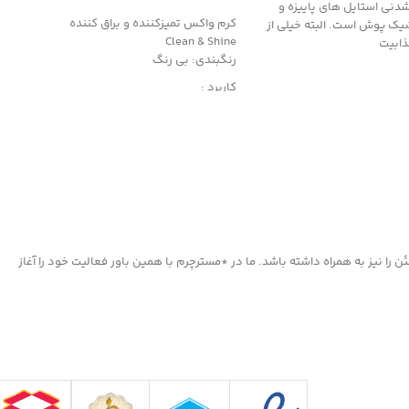
شدنی استایل های پاییزه و
کرم واکس تمیزکننده و براق کننده
شیک پوش است. البته خیلی از
Clean & Shine
ذابیت
رنگبندی: بی رنگ
کاربرد :
محافظت کننده، ترمیم کننده و احیاکننده
دارای رنگدانه های قوی
مناسب کیف و کفش چرم
ا نیز به همراه داشته باشد. ما در *مسترچرم با همین باور فعالیت خود را آغاز