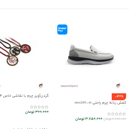
گردن‌آویز چرم با نقاشی خاص mrc2714-14
-46%
کفش زنانه چرم راحتی mrc1121-01
300,000
تومان
3,750,000
تومان
7,000,000
تومان
انتخاب گزینه ها
انتخاب گزینه ها