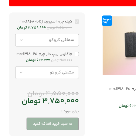
کیف چرم اسپورت زنانه mrc1868
3,750,000
تومان
4,550,000
تومان
جاکارتی زیپ دار چرم mrc1318-25
600,000
تومان
980,000
تومان
mrc1
4,550,000
تومان
3,750,000
تومان
600
تومان
برای مورد 1
به سبد خرید اضافه کنید