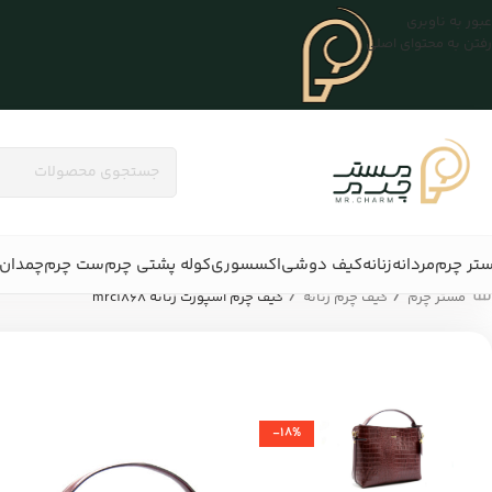
عبور به ناوبری
رفتن به محتوای اصلی
تر چرم
مردانه
زنانه
کیف دوشی
اکسسوری
کوله پشتی چرم
ست چرم
چمدان 
/
/
مستر چرم
کیف چرم زنانه
کیف چرم اسپورت زنانه mrc1868
-18%