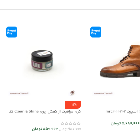
-11%
ت mrc300202
کرم مراقبت از کفش چرم Clean & Shine کد
mrch30037
5,680,000
تومان
850,000
تومان
950,000
تومان
 ها
افزودن به سبد خرید