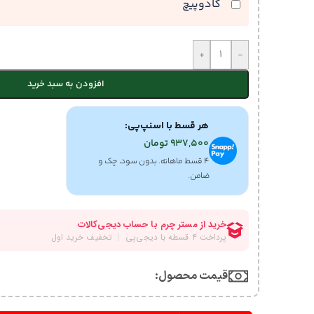
کادوپیچ
+
-
افزودن به سبد خرید
هر قسط با اسنپ‌پی:
937,500
تومان
۴ قسط ماهانه. بدون سود، چک و
ضامن.
قیمت محصول:​