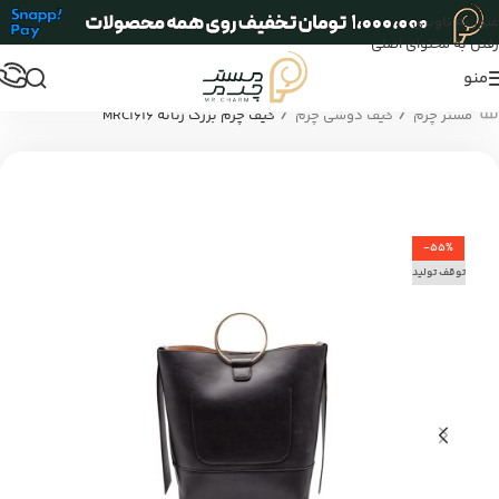
عبور به ناوبری
رفتن به محتوای اصلی
منو
/
/
مستر چرم
کیف دوشی چرم
کیف چرم بزرگ زنانه MRC1616
-55%
توقف تولید