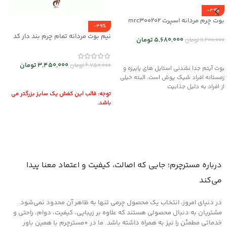
-49%
بوت چرم مردانه اسپرت mrc300202
-49%
نیم بوت مردانه تمام چرم بند دار کد
5,680,000
تومان
11,200,000
تومان
mrch30026
انتخاب گزینه ها
3,450,000
تومان
6,750,000
تومان
بوت آیتم جدا نشدنی استایل های پاییزه و
زمستانه افراد شیک پوش است. البته خیلی
انتخاب گزینه ها
از افراد به دلیل جذابیت
توجه: قالب این کفش یک سایز بزرگتر می
باشد.
درباره مسترچرم؛ جایی که اصالت، کیفیت و اعتماد معنا پیدا
می‌کند
در دنیای امروز، انتخاب یک محصول چرمی تنها به ظاهر آن محدود نمی‌شود.
مشتریان به دنبال محصولی هستند که علاوه بر زیبایی، کیفیت، دوام، راحتی و
خدماتی مطمئن را نیز به همراه داشته باشد. ما در *مسترچرم با همین باور