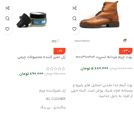
-6%
-49%
بوت چرم مردانه اسپرت mrc300202
ژل تمیز کننده محصولات چرمی
mrc30044
5,680,000
تومان
11,200,000
تومان
890,000
تومان
950,000
تومان
انتخاب گزینه ها
افزودن به سبد خرید
بوت آیتم جدا نشدنی استایل های پاییزه و
زمستانه افراد شیک پوش است. البته خیلی
ژل تمیزکننده چرم
از افراد به دلیل جذابیت
JEL CLEANER
رنگبندی : بی رنگ
کاربرد : تمیزکننده
مناسب کلیه محصولات چرمی