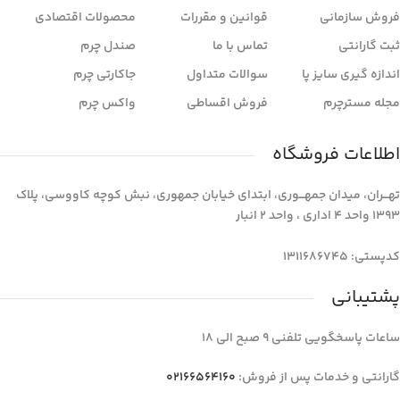
فروش سازمانی
قوانین و مقررات
محصولات اقتصادی
ثبت گارانتی
تماس با ما
صندل چرم
اندازه گیری سایز پا
سوالات متداول
جاکارتی چرم
مجله مسترچرم
فروش اقساطی
واکس چرم
اطلاعات فروشگاه
تهـــران، میدان جمهـــوری، ابتدای خیابان جمهوری، نبش کوچه کاووسی، پلاک
1393 واحد 4 اداری ، واحد 2 انبار
کدپستی: 1311686745
پشتیبانی
ساعات پاسخگویی تلفنی 9 صبح الی 18
گارانتی و خدمات پس از فروش:
02166564160