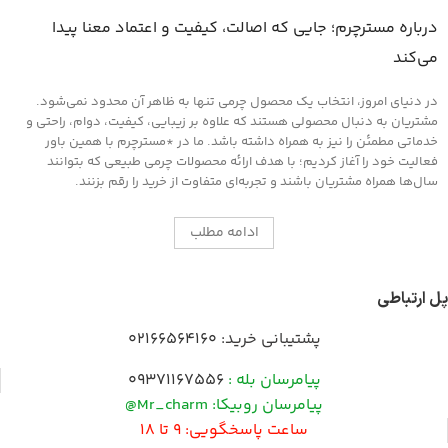
درباره مسترچرم؛ جایی که اصالت، کیفیت و اعتماد معنا پیدا
می‌کند
در دنیای امروز، انتخاب یک محصول چرمی تنها به ظاهر آن محدود نمی‌شود.
مشتریان به دنبال محصولی هستند که علاوه بر زیبایی، کیفیت، دوام، راحتی و
خدماتی مطمئن را نیز به همراه داشته باشد. ما در *مسترچرم با همین باور
فعالیت خود را آغاز کردیم؛ با هدف ارائه محصولات چرمی طبیعی که بتوانند
سال‌ها همراه مشتریان باشند و تجربه‌ای متفاوت از خرید را رقم بزنند.
ادامه مطلب
پل ارتباطی
پشتیبانی خرید:
02166564160
پیامرسان بله :
09371167556
پیامرسان روبیکا: Mr_charm@
ساعت پاسخگویی: 9 تا 18