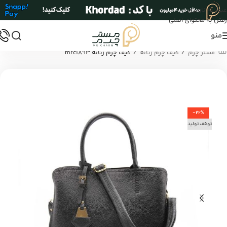
عبور به ناوبری
رفتن به محتوای اصلی
منو
/
/
مستر چرم
کیف چرم زنانه
کیف چرم زنانه mrc1893
-22%
توقف تولید