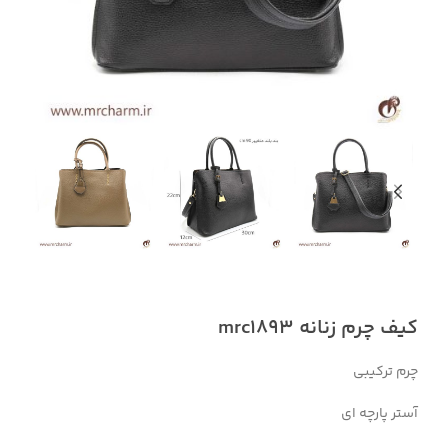
کیف چرم زنانه mrc1893
چرم ترکیبی
آستر پارچه ای