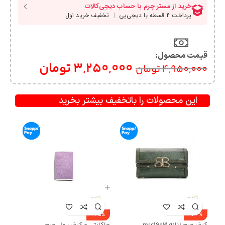
قیمت محصول:​
3,250,000
تومان
4,950,000
تومان
این محصولات را باتخفیف بیشتر بخرید
-35%
-34%