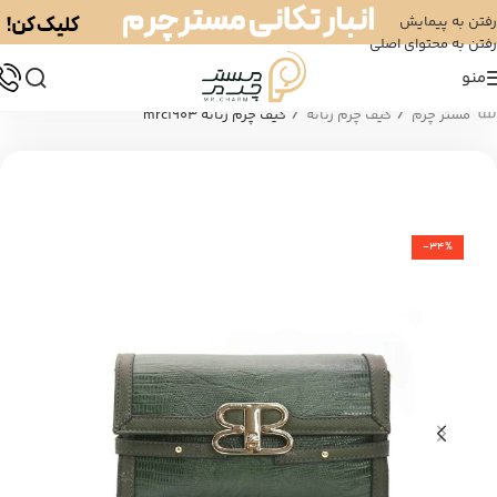
رفتن به پیمایش
رفتن به محتوای اصلی
منو
/
/
مستر چرم
کیف چرم زنانه
کیف چرم زنانه mrc1903
-34%