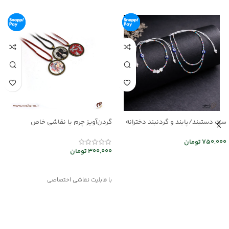
ست دستبند/پابند و گردنبند دخترانه
گردن‌آویز چرم با نقاشی خاص
mrc2714-14
mr25-03
750,000
تومان
300,000
تومان
اطلاعات بیشتر
انتخاب گزینه ها
با قابلیت نقاشی اختصاصی