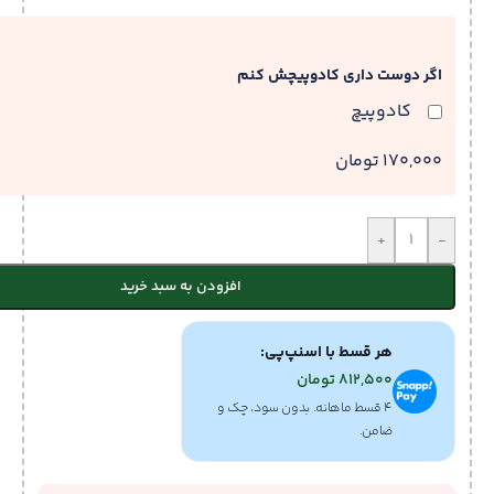
اگر دوست داری کادوپیچش کنم
کادوپیچ
170,000 تومان
+
-
افزودن به سبد خرید
هر قسط با اسنپ‌پی:
812,500
تومان
۴ قسط ماهانه. بدون سود، چک و
ضامن.