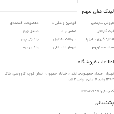
لینک های مهم
فروش سازمانی
قوانین و مقررات
محصولات اقتصادی
ثبت گارانتی
تماس با ما
صندل چرم
اندازه گیری سایز پا
سوالات متداول
جاکارتی چرم
مجله مسترچرم
فروش اقساطی
واکس چرم
اطلاعات فروشگاه
تهـــران، میدان جمهـــوری، ابتدای خیابان جمهوری، نبش کوچه کاووسی، پلاک
1393 واحد 4 اداری ، واحد 2 انبار
کدپستی: 1311686745
پشتیبانی