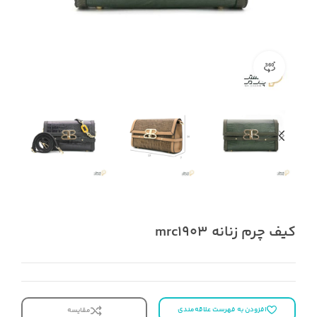
نمای ۳۶۰ درجه محصول
کیف چرم زنانه mrc1903
افزودن به فهرست علاقه‌مندی
مقایسه