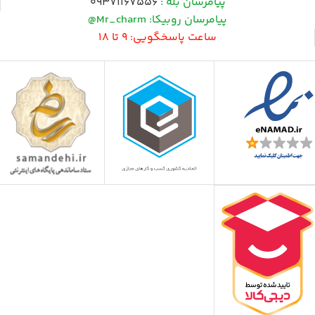
پیامرسان بله :
09371167556
پیامرسان روبیکا: Mr_charm@
ساعت پاسخگویی: 9 تا 18