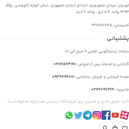
تهـــران، میدان جمهـــوری، ابتدای خیابان جمهوری، نبش کوچه کاووسی، پلاک
1393 واحد 4 اداری ، واحد 2 انبار
کدپستی: 1311686745
پشتیبانی
ساعات پاسخگویی تلفنی 9 صبح الی 18
گارانتی و خدمات پس از فروش:
02166564160
عمده فروشی و فروش سازمانی:
09366192081
مدیریت:
02122097319
کلیه حقوق مادی و معنوی برای فروشگاه اینترنتی مسترچرم محفوظ است.