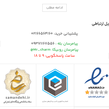
ادامه مطلب
پل ارتباطی
پشتیبانی خرید:
02166564160
پیامرسان بله :
09371167556
پیامرسان روبیکا: Mr_charm@
ساعت پاسخگویی: 9 تا 18