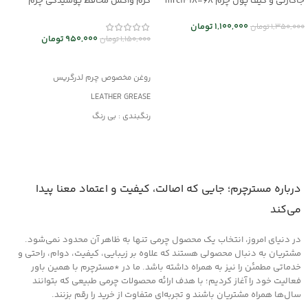
جاکارتی و کیف پول چرم mrc1318-68
کرم واکس محافظ پوسیدگی چرم
Leather Grease کد mrc30043
1,100,000
تومان
1,350,000
تومان
950,000
تومان
1,150,000
تومان
انتخاب گزینه ها
افزودن به سبد خرید
روغن مخصوص چرم لدرگریس
LEATHER GREASE
رنگبندی : بی رنگ
کاربرد: جلا دهنده و براق کننده قوی
جلوگیری از پوسیدگی چرم
مناسب کلیه محصولات چرمی
درباره مسترچرم؛ جایی که اصالت، کیفیت و اعتماد معنا پیدا
می‌کند
در دنیای امروز، انتخاب یک محصول چرمی تنها به ظاهر آن محدود نمی‌شود.
مشتریان به دنبال محصولی هستند که علاوه بر زیبایی، کیفیت، دوام، راحتی و
خدماتی مطمئن را نیز به همراه داشته باشد. ما در *مسترچرم با همین باور
فعالیت خود را آغاز کردیم؛ با هدف ارائه محصولات چرمی طبیعی که بتوانند
سال‌ها همراه مشتریان باشند و تجربه‌ای متفاوت از خرید را رقم بزنند.