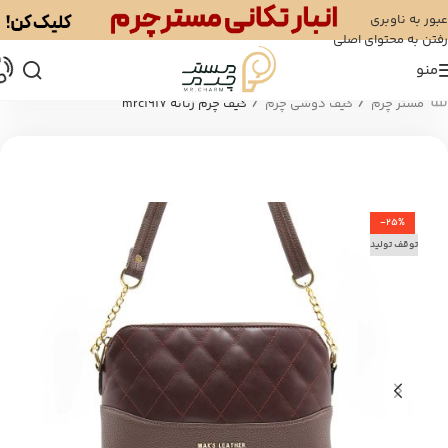
عبور به ناوبری
رفتن به محتوای اصلی
منو
/
/
مستر چرم
کیف دوشی چرم
کیف چرم زنانه mrc1917
-25%
توقف تولید