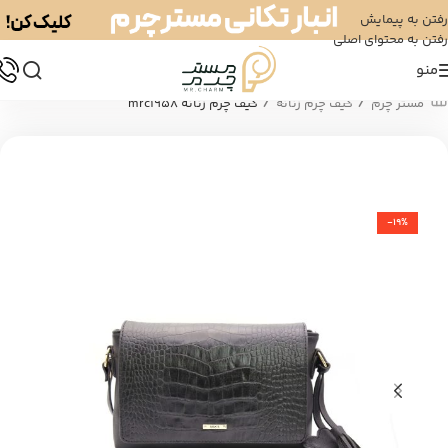
رفتن به پیمایش
رفتن به محتوای اصلی
منو
/
/
مستر چرم
کیف چرم زنانه
کیف چرم زنانه mrc1958
-19%