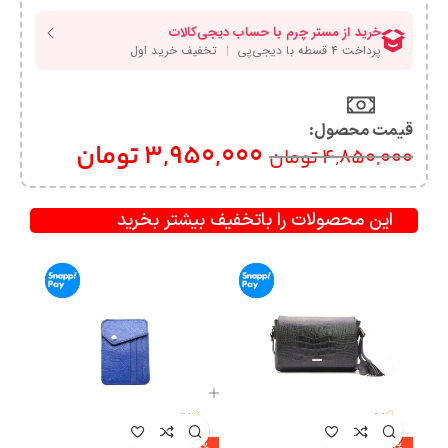
قیمت محصول:​
3,950,000
تومان
4,850,000
تومان
این محصولات را باتخفیف بیشتر بخرید