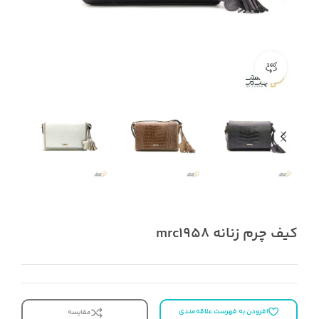
نمای ۳۶۰ درجه محصول
کیف چرم زنانه mrc1958
افزودن به فهرست علاقه‌مندی
مقایسه