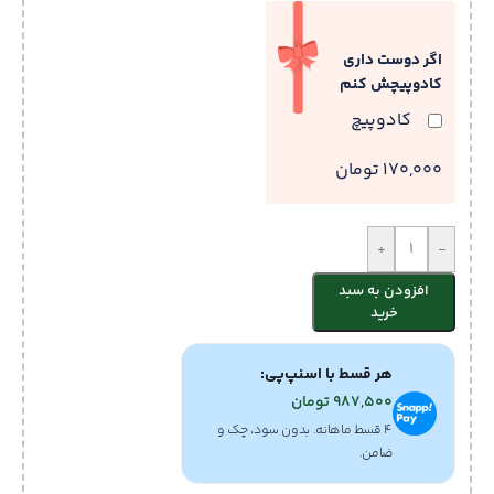
اگر دوست داری
کادوپیچش کنم
کادوپیچ
170,000 تومان
+
-
افزودن به سبد
خرید
هر قسط با اسنپ‌پی:
987,500
تومان
۴ قسط ماهانه. بدون سود، چک و
ضامن.