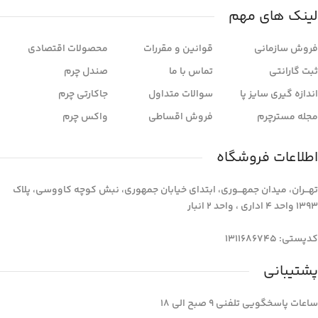
لینک های مهم
فروش سازمانی
قوانین و مقررات
محصولات اقتصادی
ثبت گارانتی
تماس با ما
صندل چرم
اندازه گیری سایز پا
سوالات متداول
جاکارتی چرم
مجله مسترچرم
فروش اقساطی
واکس چرم
اطلاعات فروشگاه
تهـــران، میدان جمهـــوری، ابتدای خیابان جمهوری، نبش کوچه کاووسی، پلاک
1393 واحد 4 اداری ، واحد 2 انبار
کدپستی: 1311686745
پشتیبانی
ساعات پاسخگویی تلفنی 9 صبح الی 18