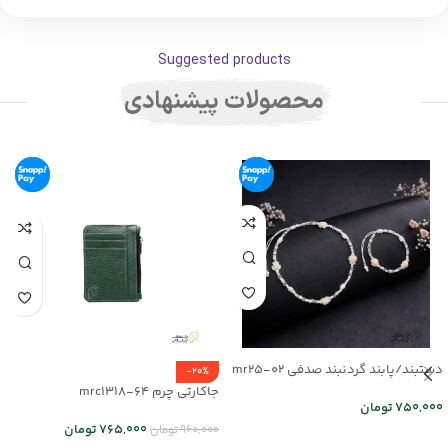
Suggested products
محصولات پیشنهادی
دستبند/پابند گردنبند صدفی mr25-02
-20%
جاکارتی چرم mrc1318-64
750,000
تومان
765,000
تومان
960,000
تومان
اطلاعات بیشتر