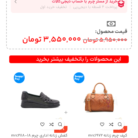
قیمت محصول:​
3,550,000
تومان
5,950,000
تومان
این محصولات را باتخفیف بیشتر بخرید
-62%
-42%
کیف چرم زنانه mrc1972
کفش زنانه اداری چرم mrc2118-18