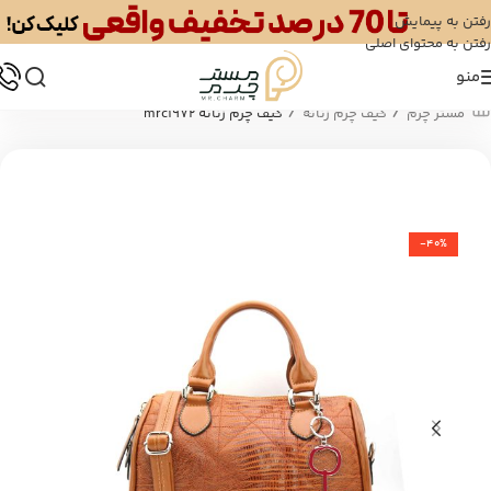
رفتن به پیمایش
رفتن به محتوای اصلی
منو
/
/
مستر چرم
کیف چرم زنانه
کیف چرم زنانه mrc1972
-40%