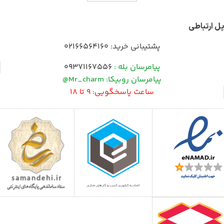
پل ارتباطی
پشتیبانی خرید:
02166564160
پیامرسان بله :
09371167556
پیامرسان روبیکا: Mr_charm@
ساعت پاسخگویی: 9 تا 18