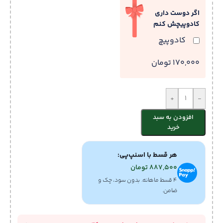
اگر دوست داری
کادوپیچش کنم
کادوپیچ
170,000 تومان
+
-
افزودن به سبد
خرید
هر قسط با اسنپ‌پی:
887,500
تومان
۴ قسط ماهانه. بدون سود، چک و
ضامن.