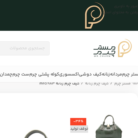
عبور به ناوبری
رفتن به محتوای اصلی
تر چرم
مردانه
زنانه
کیف دوشی
اکسسوری
کوله پشتی چرم
ست چرم
چمدان 
/
/
مستر چرم
کیف چرم زنانه
کیف چرم زنانه mrc1983
-34%
توقف تولید