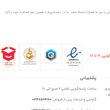
ا نیز به همراه داشته باشد. ما در *مسترچرم با همین باور فعالیت خود را آغاز
9 تا 18
پشتیبانی
وری،
ساعات پاسخگویی تلفنی 9 صبح الی 18
1 واحد 4 اداری ،
گارانتی و خدمات پس از فروش:
02166564160