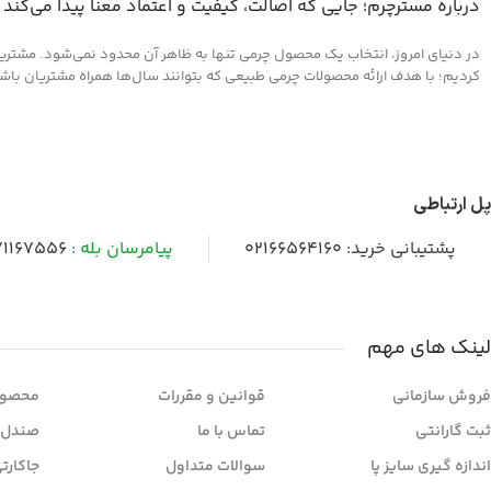
درباره مسترچرم؛ جایی که اصالت، کیفیت و اعتماد معنا پیدا می‌کند
در دنیای امروز، انتخاب یک محصول چرمی تنها به ظاهر آن محدود نمی‌شود. مشتریان 
کردیم؛ با هدف ارائه محصولات چرمی طبیعی که بتوانند سال‌ها همراه مشتریان باشند و
پل ارتباطی
پشتیبانی خرید:
02166564160
پیامرسان بله :
1167556
لینک های مهم
فروش سازمانی
قوانین و مقررات
محصول
ثبت گارانتی
تماس با ما
صندل 
اندازه گیری سایز پا
سوالات متداول
جاکارت