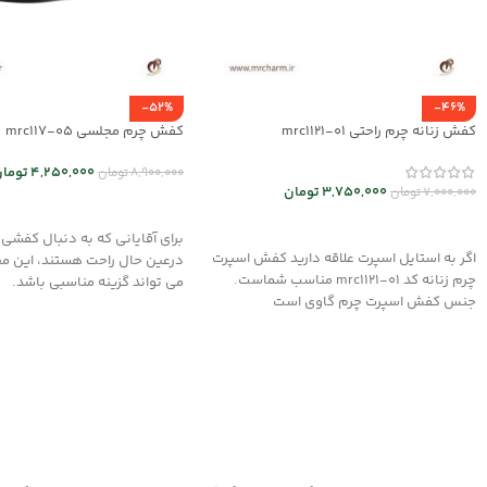
-52%
-46%
کفش زنانه چرم راحتی mrc1121-01
کفش چرم مجلسی mrc117-05
4,250,000
توما
8,900,000
تومان
3,750,000
تومان
7,000,000
تومان
انتخاب گزینه ها
انتخاب گزینه ها
برای آقایانی که به دنبال کفشی
اگر به استایل اسپرت علاقه دارید کفش اسپرت
درعین حال راحت هستند، این م
چرم زنانه کد mrc1121-01 مناسب شماست.
می تواند گزینه مناسبی باشد.
جنس کفش اسپرت چرم گاوی است