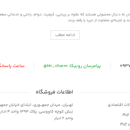
به دنبال محصولی هستند که علاوه بر زیبایی، کیفیت، دوام، راحتی و خدماتی مطمئن ر
 تجربه‌ای متفاوت از خرید را رقم بزنند.
ادامه مطلب
0937
پیامرسان روبیکا: Mr_charm@
ساعت پاسخگویی: 
اطلاعات فروشگاه
ات اقتصادی
تهـــران، میدان جمهـــوری، ابتدای خیابان جمه
نبش کوچه کاووسی، پلاک 393
چرم
واحد 2 انبار
ی چرم