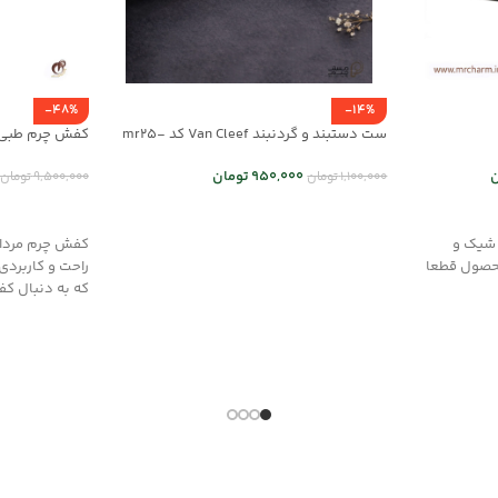
-48%
-14%
ست دستبند و گردنبند Van Cleef کد mr25-
کفش چرم طبی مردانه 
01
ن
950,000
تومان
9,500,000
تومان
1,100,000
تومان
انتخاب گزینه
انتخاب گزینه ها
 شیک و
حصول قطعا
راحت و کاربرد
که به دنبال ک