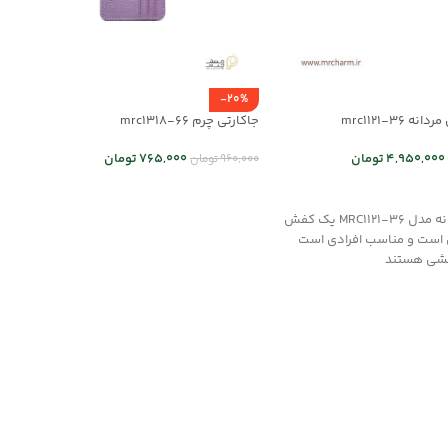
-20%
mrc1121-36
جاکارتی چرم mrc1318-66
4,950,000
تومان
765,000
تومان
960,000
تومان
 ها
اطلاعات بیشتر
کفش چرم مردانه مدل MRC1121-36 یک کفش
ی است و مناسب افرادی است
فشی هستند