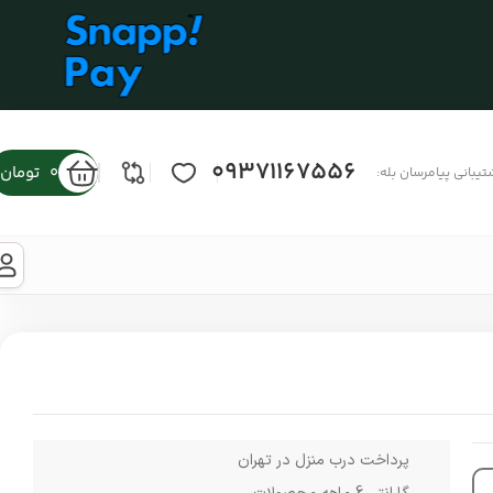
09371167556
0
تومان
تیبانی پیامرسان بله:
پرداخت درب منزل در تهران