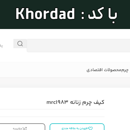
پش
چرم
محصولات اقتصادی
کیف چرم زنانه mrc1983
افزودن به علاقه مندی
مقایسه