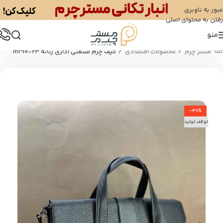
عبور به ناوبری
رفتن به محتوای اصلی
منو
/
/
مستر چرم
محصولات اقتصادی
کیف چرم صنعتی اداری زنانه mr90-23
-30%
توقف تولید