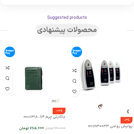
Suggested products
محصولات پیشنهادی
-20%
جاکارتی چرم mrc1318-64
-3%
پولیش روغنی mrch30033
765,000
تومان
960,000
تومان