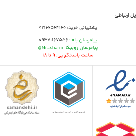
پل ارتباطی
پشتیبانی خرید:
02166564160
پیامرسان بله :
09371167556
پیامرسان روبیکا: Mr_charm@
ساعت پاسخگویی: 9 تا 18