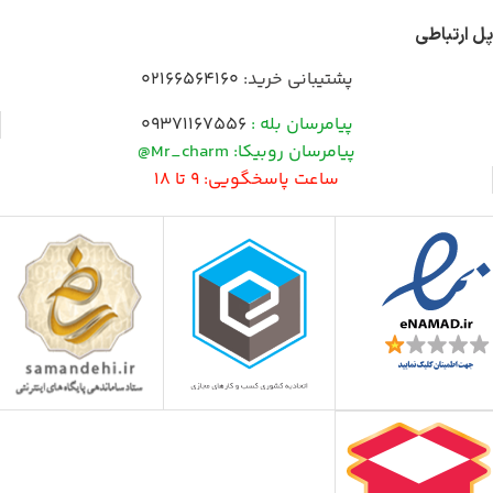
پل ارتباطی
پشتیبانی خرید:
02166564160
پیامرسان بله :
09371167556
پیامرسان روبیکا: Mr_charm@
ساعت پاسخگویی: 9 تا 18