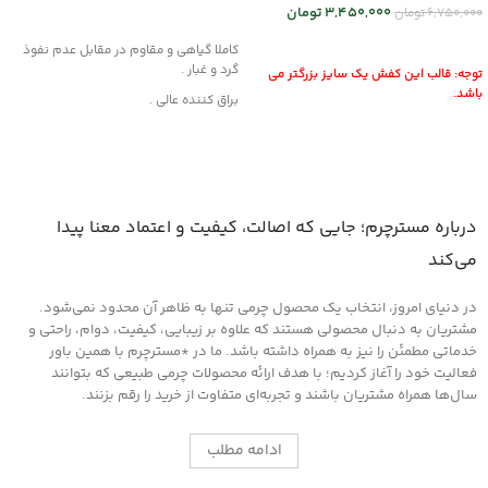
3,450,000
تومان
6,750,000
تومان
افزودن به سبد خرید
انتخاب گزینه ها
کاملا گیاهی و مقاوم در مقابل عدم نفوذ
گرد و غبار .
توجه: قالب این کفش یک سایز بزرگتر می
باشد.
براق کننده عالی .
این محصول از مواد قدرتمند با بهره گیری از
فن آوری نوین تولید شده و هیچگونه
آسیبی به چرم، قطعات لاستیکی، پلاستیکی
و پارچه داخل خودرو وارد نمیکند .
روش مصرف :
درباره مسترچرم؛ جایی که اصالت، کیفیت و اعتماد معنا پیدا
ابتدا سطح مورد نظر را کاملا از هرگونه گرد و
می‌کند
غبار تمیز کرده و سپس لایه ای نازک از این
کرم را روی سطح آغشته کنید و اجازه دهید
در دنیای امروز، انتخاب یک محصول چرمی تنها به ظاهر آن محدود نمی‌شود.
تا خشک شود ، سپس با دستمالی تمیز یا پد
های مخصوص که در همین بخش اکسسوری
مشتریان به دنبال محصولی هستند که علاوه بر زیبایی، کیفیت، دوام، راحتی و
موجود است سطح را جلادهید .
خدماتی مطمئن را نیز به همراه داشته باشد. ما در *مسترچرم با همین باور
فعالیت خود را آغاز کردیم؛ با هدف ارائه محصولات چرمی طبیعی که بتوانند
سال‌ها همراه مشتریان باشند و تجربه‌ای متفاوت از خرید را رقم بزنند.
ادامه مطلب