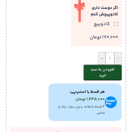
اگر دوست داری
کادوپیچش کنم
کادوپیچ
170,000 تومان
+
-
افزودن به سبد
خرید
هر قسط با اسنپ‌پی:
1,445,000
تومان
۴ قسط ماهانه. بدون سود، چک و
ضامن.