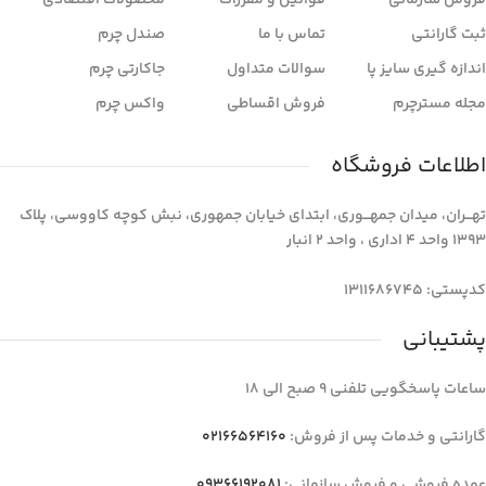
ثبت گارانتی
تماس با ما
صندل چرم
اندازه گیری سایز پا
سوالات متداول
جاکارتی چرم
مجله مسترچرم
فروش اقساطی
واکس چرم
اطلاعات فروشگاه
تهـــران، میدان جمهـــوری، ابتدای خیابان جمهوری، نبش کوچه کاووسی، پلاک
1393 واحد 4 اداری ، واحد 2 انبار
کدپستی: 1311686745
پشتیبانی
ساعات پاسخگویی تلفنی 9 صبح الی 18
گارانتی و خدمات پس از فروش:
02166564160
عمده فروشی و فروش سازمانی:
09366192081