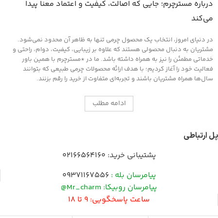
درباره مسترچرم؛ جایی که اصالت، کیفیت و اعتماد معنا پیدا
می‌کند
در دنیای امروز، انتخاب یک محصول چرمی تنها به ظاهر آن محدود نمی‌شود.
مشتریان به دنبال محصولی هستند که علاوه بر زیبایی، کیفیت، دوام، راحتی و
خدماتی مطمئن را نیز به همراه داشته باشد. ما در *مسترچرم با همین باور
فعالیت خود را آغاز کردیم؛ با هدف ارائه محصولات چرمی طبیعی که بتوانند
سال‌ها همراه مشتریان باشند و تجربه‌ای متفاوت از خرید را رقم بزنند.
ادامه مطلب
پل ارتباطی
پشتیبانی خرید:
02166564160
پیامرسان بله :
09371167556
پیامرسان روبیکا: Mr_charm@
ساعت پاسخگویی: 9 تا 18