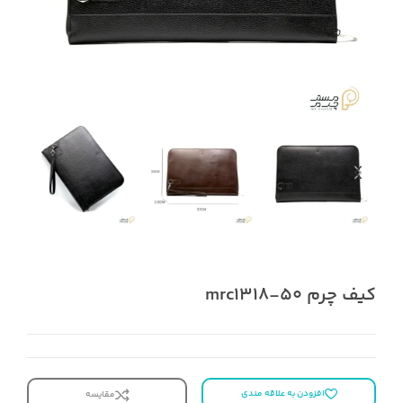
کیف چرم mrc1318-50
افزودن به علاقه مندی
مقایسه