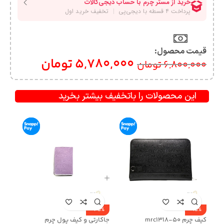
قیمت محصول:​
5,780,000
تومان
6,800,000
تومان
این محصولات را باتخفیف بیشتر بخرید
-35%
-15%
کیف چرم mrc1318-50
جاکارتی و کیف پول چرم