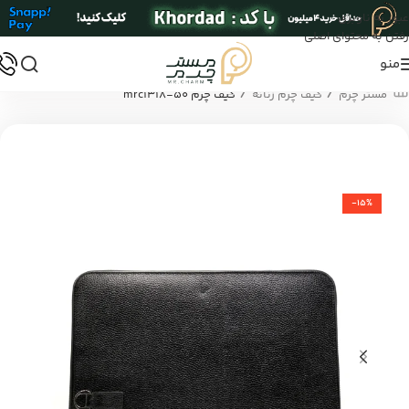
عبور به ناوبری
رفتن به محتوای اصلی
منو
/
/
مستر چرم
کیف چرم زنانه
کیف چرم mrc1318-50
-15%