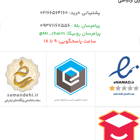
پل ارتباطی
پشتیبانی خرید:
02166564160
پیامرسان بله :
09371167556
پیامرسان روبیکا: Mr_charm@
ساعت پاسخگویی: 9 تا 18