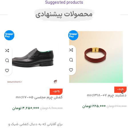
Suggested products
محصولات پیشنهادی
-20%
-52%
دستبند چرم mrc1318-07
کفش چرم مجلسی mrc117-05
225,000
تومان
280,000
تومان
4,250,000
تومان
8,900,000
تومان
انتخاب گزینه ها
انتخاب گزینه ها
برای آقایانی که به دنبال کفشی شیک و