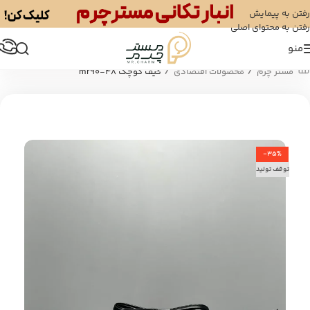
رفتن به پیمایش
رفتن به محتوای اصلی
منو
/
/
مستر چرم
محصولات اقتصادی
کیف کوچک mr90-48
-35%
توقف تولید