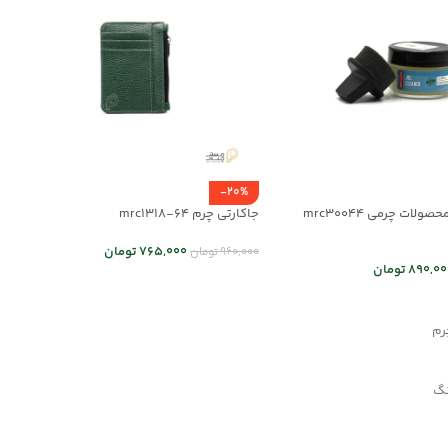
-20%
ولات چرمی mrc30044
جاکارتی چرم mrc1318-64
765,000
تومان
960,000
تومان
890,00
تومان
انتخاب گزینه ها
د خرید
رم
نگ
ده
صولات چرمی