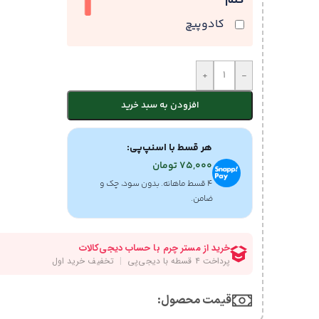
کنم
کادوپیچ
+
-
افزودن به سبد خرید
هر قسط با اسنپ‌پی:
75,000
تومان
۴ قسط ماهانه. بدون سود، چک و
ضامن.
قیمت محصول:​