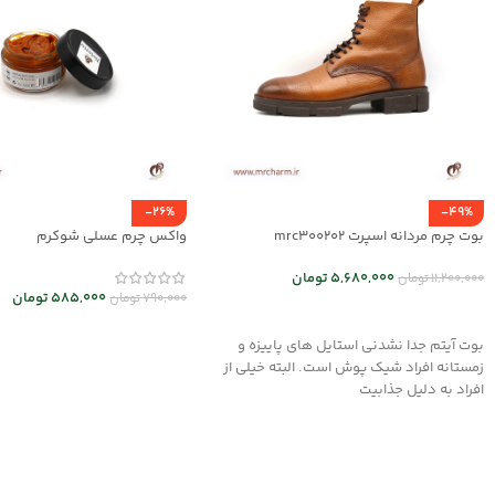
-26%
-49%
بوت چرم مردانه اسپرت mrc300202
واکس چرم عسلی شوکرم
5,680,000
تومان
11,200,000
تومان
585,000
تومان
790,000
تومان
انتخاب گزینه ها
افزودن به سبد خرید
بوت آیتم جدا نشدنی استایل های پاییزه و
زمستانه افراد شیک پوش است. البته خیلی از
افراد به دلیل جذابیت