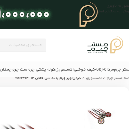
عبور به ناوبری
رفتن به محتوای اصلی
تر چرم
مردانه
زنانه
کیف دوشی
اکسسوری
کوله پشتی چرم
ست چرم
چمدان 
/
/
مستر چرم
اکسسوری
گردن‌آویز چرم با نقاشی خاص mrc2714-14