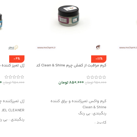
-6%
-11%
کرم مراقبت از کفش چرم Clean & Shine کد
ژل تمیز کننده محص
mrch30037
0
850,000
تومان
950,000
تومان
950,000
تومان
افزودن به سب
افزودن به سبد خرید
ژل تمیزکننده چ
کرم واکس تمیزکننده و براق کننده
Clean & Shine
JEL CLEANER
رنگبندی: بی رنگ
رنگبندی : بی ر
کاربرد :
کاربرد : تمیزکنن
مناسب کلیه مح
محافظت کننده، ترمیم کننده و احیاکننده