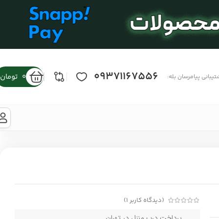
09371167556
0
تومان
تیبانی پیامرسان بله:
(دیدگاه کاربر
1
)
پرداخت درب منزل در تهران