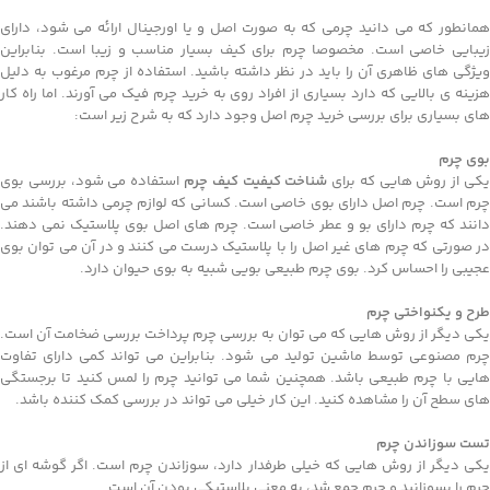
همانطور که می دانید چرمی که به صورت اصل و یا اورجینال ارائه می شود، دارای
زیبایی خاصی است. مخصوصا چرم برای کیف بسیار مناسب و زیبا است. بنابراین
ویژگی های ظاهری آن را باید در نظر داشته باشید. استفاده از چرم مرغوب به دلیل
هزینه ی بالایی که دارد بسیاری از افراد روی به خرید چرم فیک می آورند. اما راه کار
های بسیاری برای بررسی خرید چرم اصل وجود دارد که به شرح زیر است:
بوی چرم
کی از روش هایی که برای
شناخت کیفیت کیف چرم
استفاده می شود، بررسی بوی
چرم است. چرم اصل دارای بوی خاصی است. کسانی که لوازم چرمی داشته باشند می
دانند که چرم دارای بو و عطر خاصی است. چرم های اصل بوی پلاستیک نمی دهند.
در صورتی که چرم های غیر اصل را با پلاستیک درست می کنند و در آن می توان بوی
عجیبی را احساس کرد. بوی چرم طبیعی بویی شبیه به بوی حیوان دارد.
طرح و یکنواختی چرم
یکی دیگر از روش هایی که می توان به بررسی چرم پرداخت بررسی ضخامت آن است.
چرم مصنوعی توسط ماشین تولید می شود. بنابراین می تواند کمی دارای تفاوت
هایی با چرم طبیعی باشد. همچنین شما می توانید چرم را لمس کنید تا برجستگی
های سطح آن را مشاهده کنید. این کار خیلی می تواند در بررسی کمک کننده باشد.
تست سوزاندن چرم
یکی دیگر از روش هایی که خیلی طرفدار دارد، سوزاندن چرم است. اگر گوشه ای از
چرم را بسوزانید و چرم جمع شد، به معنی پلاستیکی بودن آن است.