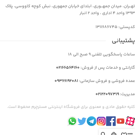
تهـــران، میدان جمهـــوری، ابتدای خیابان جمهوری، نبش کوچه کاووسی، پلاک
1393 واحد 4 اداری ، واحد 2 انبار
کدپستی: 1311686745
پشتیبانی
ساعات پاسخگویی تلفنی 9 صبح الی 18
گارانتی و خدمات پس از فروش:
02166564160
عمده فروشی و فروش سازمانی:
09366192081
مدیریت:
02122097319
کلیه حقوق مادی و معنوی برای فروشگاه اینترنتی مسترچرم محفوظ است.