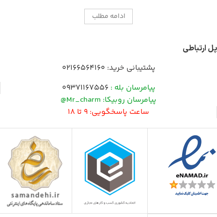
ادامه مطلب
پل ارتباطی
پشتیبانی خرید:
02166564160
پیامرسان بله :
09371167556
پیامرسان روبیکا: Mr_charm@
ساعت پاسخگویی: 9 تا 18