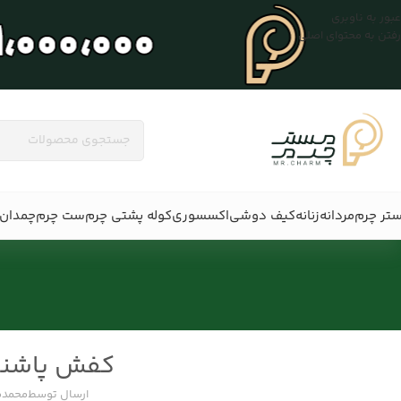
عبور به ناوبری
رفتن به محتوای اصلی
تر چرم
مردانه
زنانه
کیف دوشی
اکسسوری
کوله پشتی چرم
ست چرم
چمدان 
کفش پاشنه 
ارسال توسط
محمدم