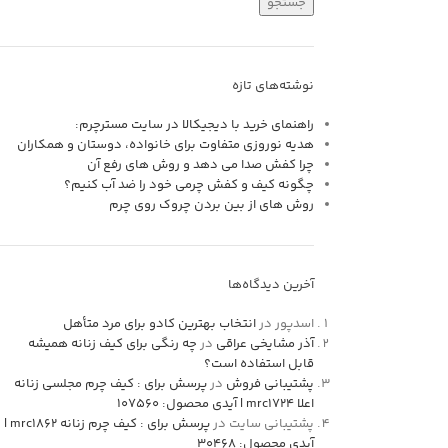
جستجو
نوشته‌های تازه
راهنمای خرید با دیجیکالا در سایت مسترچرم:
هدیه نوروزی متفاوت برای خانواده، دوستان و همکاران
چرا کفش صدا می دهد و روش های رفع آن
چگونه کیف و کفش چرمی خود را ضد آب کنیم؟
روش های از بين بردن چروک روی چرم
آخرین دیدگاه‌ها
اسدپور
در
انتخاب بهترین کادو برای مرد متأهل
آذر مشایخی عراقی
در
چه رنگی برای کیف زنانه همیشه
قابل استفاده است؟
پشتیبانی فروش
در
پرسش برای : کیف چرم مجلسی زنانه
اعلا mrc1724 | آیدی محصول: 107560
پشتیبانی سایت
در
پرسش برای : کیف چرم زنانه mrc1862 |
آیدی محصول: 30468