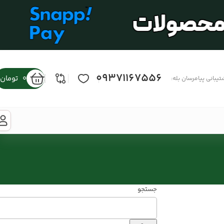
09371167556
0
تومان
تیبانی پیامرسان بله:
جستجو