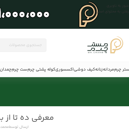
عبور به ناوبری
رفتن به محتوای اصلی
تر چرم
مردانه
زنانه
کیف دوشی
اکسسوری
کوله پشتی چرم
ست چرم
چمدان 
معرفی ده تا از ب
ارسال توسط
محمدم