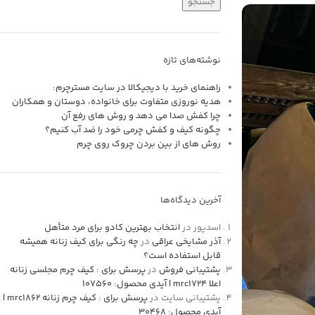
جستجو
نوشته‌های تازه
راهنمای خرید با دیجیکالا در سایت مسترچرم:
هدیه نوروزی متفاوت برای خانواده، دوستان و همکاران
چرا کفش صدا می دهد و روش های رفع آن
چگونه کیف و کفش چرمی خود را ضد آب کنیم؟
روش های از بين بردن چروک روی چرم
آخرین دیدگاه‌ها
اسدپور
در
انتخاب بهترین کادو برای مرد متأهل
آذر مشایخی عراقی
در
چه رنگی برای کیف زنانه همیشه
قابل استفاده است؟
پشتیبانی فروش
در
پرسش برای : کیف چرم مجلسی زنانه
اعلا mrc1724 | آیدی محصول: 107560
پشتیبانی سایت
در
پرسش برای : کیف چرم زنانه mrc1862 |
آیدی محصول: 30468