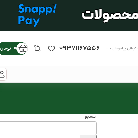
09371167556
0
تومان
تیبانی پیامرسان بله:
جستجو